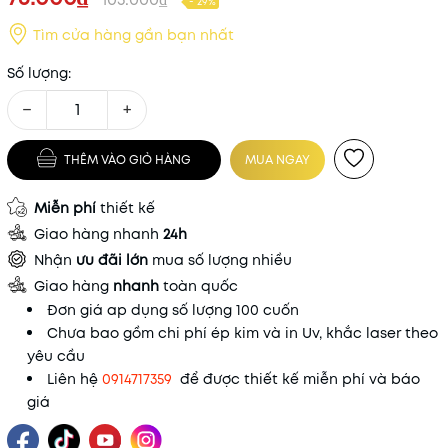
- 29%
Tìm cửa hàng gần bạn nhất
Số lượng:
−
+
THÊM VÀO GIỎ HÀNG
MUA NGAY
Miễn phí
thiết kế
Giao hàng nhanh
24h
Nhận
ưu đãi lớn
mua số lượng nhiều
Giao hàng
nhanh
toàn quốc
Đơn giá ap dụng số lượng 100 cuốn
Chưa bao gồm chi phí ép kim và in Uv, khắc laser theo
yêu cầu
Liên hệ
0914717359
để được thiết kế miễn phí và báo
giá