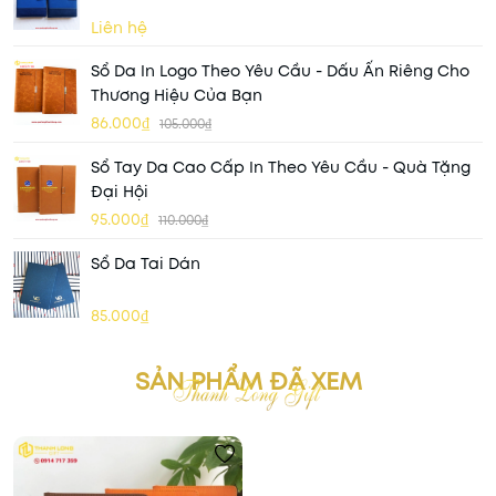
Liên hệ
Sổ Da In Logo Theo Yêu Cầu - Dấu Ấn Riêng Cho
Thương Hiệu Của Bạn
86.000₫
105.000₫
Sổ Tay Da Cao Cấp In Theo Yêu Cầu - Quà Tặng
Đại Hội
95.000₫
110.000₫
Sổ Da Tai Dán
85.000₫
SẢN PHẨM ĐÃ XEM