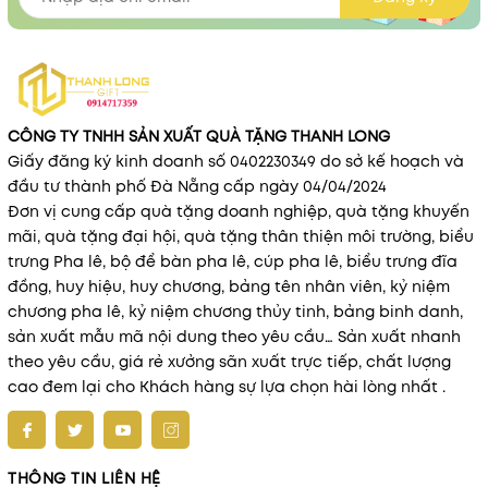
CÔNG TY TNHH SẢN XUẤT QUÀ TẶNG THANH LONG
Giấy đăng ký kinh doanh số 0402230349 do sở kế hoạch và
đầu tư thành phố Đà Nẵng cấp ngày 04/04/2024
Đơn vị cung cấp quà tặng doanh nghiệp, quà tặng khuyến
mãi, quà tặng đại hội, quà tặng thân thiện môi trường, biểu
trưng Pha lê, bộ để bàn pha lê, cúp pha lê, biểu trưng đĩa
đồng, huy hiệu, huy chương, bảng tên nhân viên, kỷ niệm
chương pha lê, kỷ niệm chương thủy tinh, bảng binh danh,
sản xuất mẫu mã nội dung theo yêu cầu… Sản xuất nhanh
theo yêu cầu, giá rẻ xưởng sãn xuất trực tiếp, chất lượng
cao đem lại cho Khách hàng sự lựa chọn hài lòng nhất .
THÔNG TIN LIÊN HỆ