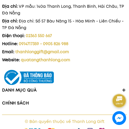
Địa chỉ:
VP mẫu: 140a Thanh Long, Thanh Bình, Hải Châu, TP
Đà Nẵng
Địa chỉ:
Địa chỉ: Số 57 Bàu Năng 15 - Hòa Minh - Liên Chiểu -
TP Đà Nẵng
Điện thoại:
02363 550 667
Hotline:
0914717359 - 0905 826 988
Email:
thanhlonggift@gmail.com
Website:
quatangthanhlong.com
DANH MỤC QUÀ
CHÍNH SÁCH
© Bản quyền thuộc về
Thanh Long Gift