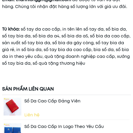
hàng. Chúng tôi nhận đặt hàng số lượng lớn với giá ưu đãi.
Từ khóa:
sổ tay da cao cấp, in tên lên sổ tay da, sổ bìa da,
sổ tay bìa da, sổ bìa da a4, sổ bìa da a5, sổ bìa da cao cấp,
sản xuất sổ tay bìa da, sổ bìa da gáy còng, sổ tay bìa da
giá rẻ, in sổ bìa da, sổ tay bìa da cao cấp, bìa sổ da, sổ bìa
da in theo yêu cầu, quà tặng doanh nghiệp cao cấp, xưởng
sổ tay bìa da, sổ quà tặng thương hiệu
SẢN PHẨM LIÊN QUAN
Sổ Da Cao Cấp Đảng Viên
Liên hệ
Sổ Da Cao Cấp In Logo Theo Yêu Cầu