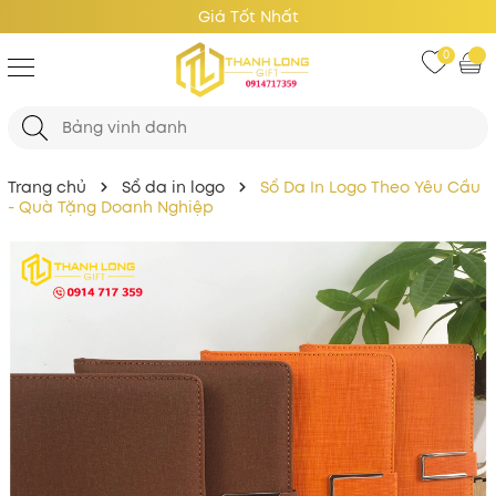
Giá Tốt Nhất
0
Trang chủ
Sổ da in logo
Sổ Da In Logo Theo Yêu Cầu
- Quà Tặng Doanh Nghiệp