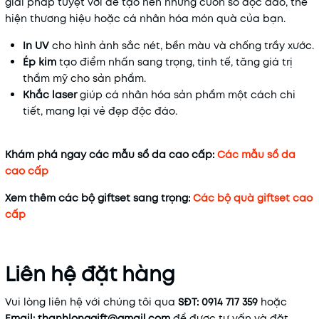
giải pháp tuyệt vời để tạo nên những cuốn sổ độc đáo, thể
hiện thương hiệu hoặc cá nhân hóa món quà của bạn.
In UV
cho hình ảnh sắc nét, bền màu và chống trầy xước.
Ép kim
tạo điểm nhấn sang trọng, tinh tế, tăng giá trị
thẩm mỹ cho sản phẩm.
Khắc laser
giúp cá nhân hóa sản phẩm một cách chi
tiết, mang lại vẻ đẹp độc đáo.
Khám phá ngay các mẫu sổ da cao cấp:
Các mẫu sổ da
cao cấp
Xem thêm các bộ giftset sang trọng:
Các bộ quà giftset cao
cấp
Liên hệ đặt hàng
Vui lòng liên hệ với chúng tôi qua
SĐT: 0914 717 359
hoặc
Email: thanhlonggift@gmail.com
để được tư vấn và đặt