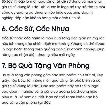
Sổ
tay
in
logo
là món quà tặng rất dễ sử dụng và mang lại
giá trị sử dụng lâu dài. Khi được in logo, sổ tay trở thành một
công cụ quảng bá thương hiệu hiệu quả, giúp doanh
nghiệp tiếp cận khách hàng một cách tinh tế.
6. Cốc Sứ, Cốc Nhựa
Cốc
sứ
hoặc
cốc
nhựa
là món quà tặng đơn giản nhưng rất
hữu ích trong các chiến dịch marketing. Chúng có thể được
in logo hoặc thông điệp quảng cáo của doanh nghiệp, giúp
nâng cao nhận diện thương hiệu mỗi ngày.
7. Bộ Quà Tặng Văn Phòng
Bộ quà tặng văn phòng gồm các sản phẩm như bút bi, kẹp
giấy, hộp bút... là những món quà tặng rất phổ biến và có
giá trị sử dụng lâu dài. Các sản phẩm này có thể in logo
của doanh nghiệp và là công cụ quảng bá thương hiệu
hiệu quả. Để xem chi tiết, bạn có thể tham khảo các bộ
quà tặng văn phòng tại
đây
.