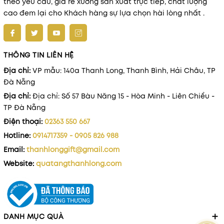
theo yêu cầu, giá rẻ xưởng sãn xuất trực tiếp, chất lượng
cao đem lại cho Khách hàng sự lựa chọn hài lòng nhất .
THÔNG TIN LIÊN HỆ
Địa chỉ:
VP mẫu: 140a Thanh Long, Thanh Bình, Hải Châu, TP
Đà Nẵng
Địa chỉ:
Địa chỉ: Số 57 Bàu Năng 15 - Hòa Minh - Liên Chiểu -
TP Đà Nẵng
Điện thoại:
02363 550 667
Hotline:
0914717359 - 0905 826 988
Email:
thanhlonggift@gmail.com
Website:
quatangthanhlong.com
DANH MỤC QUÀ