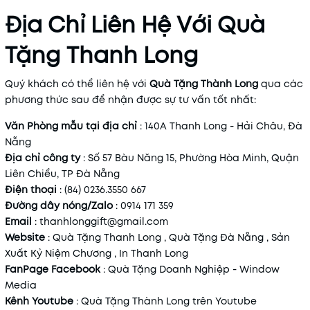
Địa Chỉ Liên Hệ Với Quà
Tặng Thanh Long
Quý khách có thể liên hệ với
Quà Tặng Thành Long
qua các
phương thức sau để nhận được sự tư vấn tốt nhất:
Văn Phòng mẫu tại địa chỉ
: 140A Thanh Long - Hải Châu, Đà
Nẵng
Địa chỉ công ty
: Số 57 Bàu Năng 15, Phường Hòa Minh, Quận
Liên Chiểu, TP Đà Nẵng
Điện thoại
: (84) 0236.3550 667
Đường dây nóng/Zalo
: 0914 171 359
Email
:
thanhlonggift@gmail.com
Website
:
Quà
Tặng
Thanh
Long
,
Quà
Tặng
Đà
Nẵng
,
Sản
Xuất
Kỷ
Niệm
Chương
,
In
Thanh
Long
FanPage Facebook
: Quà Tặng Doanh Nghiệp - Window
Media
Kênh Youtube
:
Quà
Tặng
Thành
Long
trên
Youtube