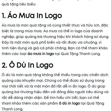
quà tặng tiêu biểu:
1. Áo Mưa In Logo
Áo mưa là món quà tặng vô cùng thiết thực và hữu ích, đặc
biệt là trong mùa mưa. Áo mưa có thể in logo của doanh
nghiệp, giúp quảng bá thương hiệu khi khách hàng sử dụng.
Đây là một món quà phổ biến và rất được ưa chuộng, vì
tính tiện dụng và giá cả phải chăng. Bạn có thể tham khảo
thêm các loại
áo
mưa
in
logo
tại Quà Tặng Thanh Long.
2. Ô Dù In Logo
Ô dù là món quà tặng không thể thiếu trong các chiến dịch
quảng cáo khuyến mại. Chúng có thể được sử dụng trong
mọi thời tiết và là một món đồ rất dễ in ấn logo. Ô dù giúp
quảng bá thương hiệu đến với đông đảo người tiêu dùng và
rất dễ dàng nhận diện. Để tìm hiểu chi tiết, bạn có thể
tham khảo thêm các sản phẩm
ô
dù
in
logo
tại Quà Tặng
Thanh Long.