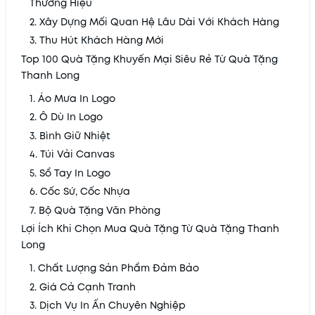
Thương Hiệu
2. Xây Dựng Mối Quan Hệ Lâu Dài Với Khách Hàng
3. Thu Hút Khách Hàng Mới
Top 100 Quà Tặng Khuyến Mại Siêu Rẻ Từ Quà Tặng
Thanh Long
1. Áo Mưa In Logo
2. Ô Dù In Logo
3. Bình Giữ Nhiệt
4. Túi Vải Canvas
5. Sổ Tay In Logo
6. Cốc Sứ, Cốc Nhựa
7. Bộ Quà Tặng Văn Phòng
Lợi Ích Khi Chọn Mua Quà Tặng Từ Quà Tặng Thanh
Long
1. Chất Lượng Sản Phẩm Đảm Bảo
2. Giá Cả Cạnh Tranh
3. Dịch Vụ In Ấn Chuyên Nghiệp