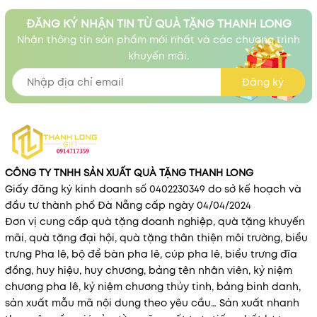
ĐĂNG KÝ NHẬN TIN TỪ QUÀ TẶNG THANH LONG
Nhận thông tin sản phẩm mới nhất và các chương trình
khuyến mãi.
Đăng ký
CÔNG TY TNHH SẢN XUẤT QUÀ TẶNG THANH LONG
Giấy đăng ký kinh doanh số 0402230349 do sở kế hoạch và
đầu tư thành phố Đà Nẵng cấp ngày 04/04/2024
Đơn vị cung cấp quà tặng doanh nghiệp, quà tặng khuyến
mãi, quà tặng đại hội, quà tặng thân thiện môi trường, biểu
trưng Pha lê, bộ để bàn pha lê, cúp pha lê, biểu trưng đĩa
đồng, huy hiệu, huy chương, bảng tên nhân viên, kỷ niệm
chương pha lê, kỷ niệm chương thủy tinh, bảng binh danh,
sản xuất mẫu mã nội dung theo yêu cầu… Sản xuất nhanh