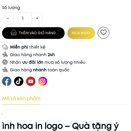
Số lượng:
−
+
THÊM VÀO GIỎ HÀNG
MUA NGAY
Miễn phí
thiết kế
Giao hàng nhanh
24h
Nhận
ưu đãi lớn
mua số lượng nhiều
Giao hàng
nhanh
toàn quốc
Mô tả sản phẩm
.
ình hoa in logo – Quà tặng ý