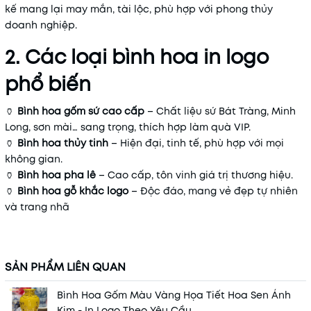
kế mang lại may mắn, tài lộc, phù hợp với phong thủy
doanh nghiệp.
2. Các loại bình hoa in logo
phổ biến
🏺
Bình hoa gốm sứ cao cấp
– Chất liệu sứ Bát Tràng, Minh
Long, sơn mài… sang trọng, thích hợp làm quà VIP.
🏺
Bình hoa thủy tinh
– Hiện đại, tinh tế, phù hợp với mọi
không gian.
🏺
Bình hoa pha lê
– Cao cấp, tôn vinh giá trị thương hiệu.
🏺
Bình hoa gỗ khắc logo
– Độc đáo, mang vẻ đẹp tự nhiên
và trang nhã
SẢN PHẨM LIÊN QUAN
Bình Hoa Gốm Màu Vàng Họa Tiết Hoa Sen Ánh
Kim - In Logo Theo Yêu Cầu