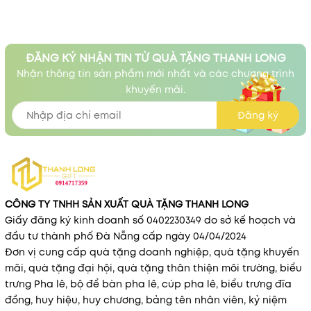
ĐĂNG KÝ NHẬN TIN TỪ QUÀ TẶNG THANH LONG
Nhận thông tin sản phẩm mới nhất và các chương trình
khuyến mãi.
Đăng ký
CÔNG TY TNHH SẢN XUẤT QUÀ TẶNG THANH LONG
Giấy đăng ký kinh doanh số 0402230349 do sở kế hoạch và
đầu tư thành phố Đà Nẵng cấp ngày 04/04/2024
Đơn vị cung cấp quà tặng doanh nghiệp, quà tặng khuyến
mãi, quà tặng đại hội, quà tặng thân thiện môi trường, biểu
trưng Pha lê, bộ để bàn pha lê, cúp pha lê, biểu trưng đĩa
đồng, huy hiệu, huy chương, bảng tên nhân viên, kỷ niệm