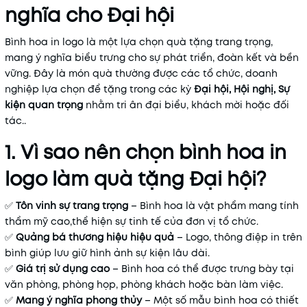
nghĩa cho Đại hội
Bình hoa in logo là một lựa chọn quà tặng trang trọng,
mang ý nghĩa biểu trưng cho sự phát triển, đoàn kết và bền
vững. Đây là món quà thường được các tổ chức, doanh
nghiệp lựa chọn để tặng trong các kỳ
Đại hội, Hội nghị, Sự
kiện quan trọng
nhằm tri ân đại biểu, khách mời hoặc đối
tác..
1. Vì sao nên chọn bình hoa in
logo làm quà tặng Đại hội?
✅
Tôn vinh sự trang trọng
– Bình hoa là vật phẩm mang tính
thẩm mỹ cao,thể hiện sự tinh tế của đơn vị tổ chức.
✅
Quảng bá thương hiệu hiệu quả
– Logo, thông điệp in trên
bình giúp lưu giữ hình ảnh sự kiện lâu dài.
✅
Giá trị sử dụng cao
– Bình hoa có thể được trưng bày tại
văn phòng, phòng họp, phòng khách hoặc bàn làm việc.
✅
Mang ý nghĩa phong thủy
– Một số mẫu bình hoa có thiết