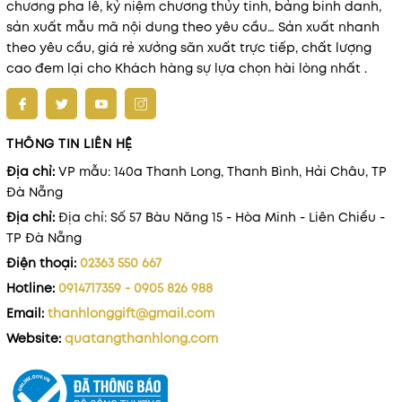
chương pha lê, kỷ niệm chương thủy tinh, bảng binh danh,
sản xuất mẫu mã nội dung theo yêu cầu… Sản xuất nhanh
theo yêu cầu, giá rẻ xưởng sãn xuất trực tiếp, chất lượng
cao đem lại cho Khách hàng sự lựa chọn hài lòng nhất .
THÔNG TIN LIÊN HỆ
Địa chỉ:
VP mẫu: 140a Thanh Long, Thanh Bình, Hải Châu, TP
Đà Nẵng
Địa chỉ:
Địa chỉ: Số 57 Bàu Năng 15 - Hòa Minh - Liên Chiểu -
TP Đà Nẵng
Điện thoại:
02363 550 667
Hotline:
0914717359 - 0905 826 988
Email:
thanhlonggift@gmail.com
Website:
quatangthanhlong.com