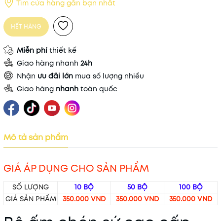
Tìm cửa hàng gần bạn nhất
HẾT HÀNG
Miễn phí
thiết kế
Giao hàng nhanh
24h
Nhận
ưu đãi lớn
mua số lượng nhiều
Giao hàng
nhanh
toàn quốc
Mô tả sản phẩm
GIÁ ÁP DỤNG CHO SẢN PHẨM
SỐ LƯỢNG
10 BỘ
50 BỘ
100 BỘ
GIÁ SẢN PHẨM
350.000 VND
350.000 VND
350.000 VND