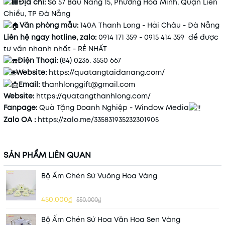
Địa chỉ:
Số 57 Bàu Năng 15, Phường Hòa Minh, Quận Liên
Chiểu, TP Đà Nẵng
Văn phòng mẫu:
140A Thanh Long - Hải Châu - Đà Nẵng
Liên hệ ngay hotline, zalo:
0914 171 359 - 0915 414 359 để được
tư vấn nhanh nhất - RẺ NHẤT
Điện Thoại:
(84) 0236. 3550 667
Website:
https://quatangtaidanang.com/
Email: t
hanhlonggift@gmail.com
Website:
https://quatangthanhlong.com/
Fanpage:
Quà Tặng Doanh Nghiệp - Window Media
Zalo OA :
https://zalo.me/335831935232301905
SẢN PHẨM LIÊN QUAN
Bộ Ấm Chén Sứ Vuông Hoa Vàng
450.000₫
550.000₫
Bộ Ấm Chén Sứ Hoa Văn Hoa Sen Vàng