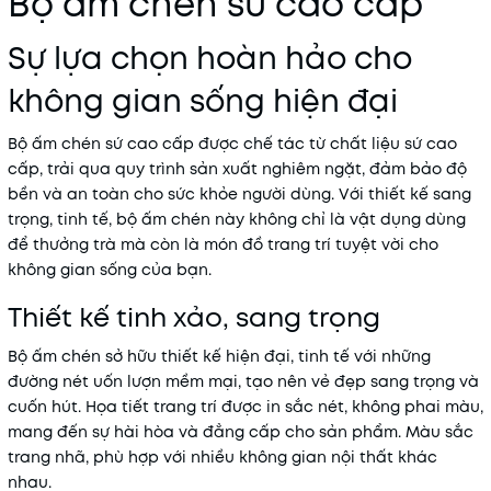
Bộ ấm chén sứ cao cấp
Sự lựa chọn hoàn hảo cho
không gian sống hiện đại
Bộ ấm chén sứ cao cấp được chế tác từ chất liệu sứ cao
cấp, trải qua quy trình sản xuất nghiêm ngặt, đảm bảo độ
bền và an toàn cho sức khỏe người dùng. Với thiết kế sang
trọng, tinh tế, bộ ấm chén này không chỉ là vật dụng dùng
để thưởng trà mà còn là món đồ trang trí tuyệt vời cho
không gian sống của bạn.
Thiết kế tinh xảo, sang trọng
Bộ ấm chén sở hữu thiết kế hiện đại, tinh tế với những
đường nét uốn lượn mềm mại, tạo nên vẻ đẹp sang trọng và
cuốn hút. Họa tiết trang trí được in sắc nét, không phai màu,
mang đến sự hài hòa và đẳng cấp cho sản phẩm. Màu sắc
trang nhã, phù hợp với nhiều không gian nội thất khác
nhau.