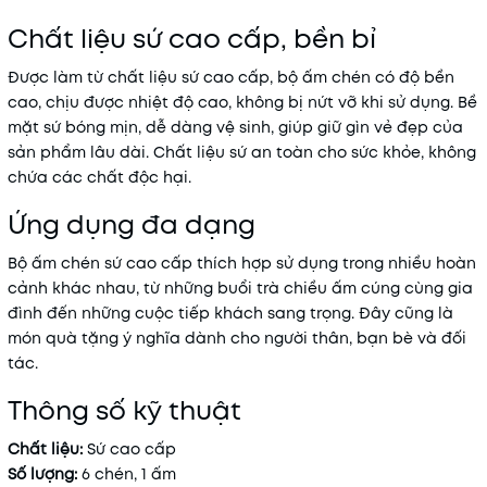
Chất liệu sứ cao cấp, bền bỉ
Được làm từ chất liệu sứ cao cấp, bộ ấm chén có độ bền
cao, chịu được nhiệt độ cao, không bị nứt vỡ khi sử dụng. Bề
mặt sứ bóng mịn, dễ dàng vệ sinh, giúp giữ gìn vẻ đẹp của
sản phẩm lâu dài. Chất liệu sứ an toàn cho sức khỏe, không
chứa các chất độc hại.
Ứng dụng đa dạng
Bộ ấm chén sứ cao cấp thích hợp sử dụng trong nhiều hoàn
cảnh khác nhau, từ những buổi trà chiều ấm cúng cùng gia
đình đến những cuộc tiếp khách sang trọng. Đây cũng là
món quà tặng ý nghĩa dành cho người thân, bạn bè và đối
tác.
Thông số kỹ thuật
Chất liệu:
Sứ cao cấp
Số lượng:
6 chén, 1 ấm