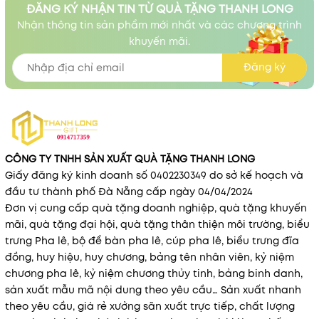
ĐĂNG KÝ NHẬN TIN TỪ QUÀ TẶNG THANH LONG
Nhận thông tin sản phẩm mới nhất và các chương trình
khuyến mãi.
Đăng ký
CÔNG TY TNHH SẢN XUẤT QUÀ TẶNG THANH LONG
Giấy đăng ký kinh doanh số 0402230349 do sở kế hoạch và
đầu tư thành phố Đà Nẵng cấp ngày 04/04/2024
Đơn vị cung cấp quà tặng doanh nghiệp, quà tặng khuyến
mãi, quà tặng đại hội, quà tặng thân thiện môi trường, biểu
trưng Pha lê, bộ để bàn pha lê, cúp pha lê, biểu trưng đĩa
đồng, huy hiệu, huy chương, bảng tên nhân viên, kỷ niệm
chương pha lê, kỷ niệm chương thủy tinh, bảng binh danh,
sản xuất mẫu mã nội dung theo yêu cầu… Sản xuất nhanh
theo yêu cầu, giá rẻ xưởng sãn xuất trực tiếp, chất lượng