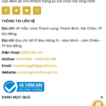
cao đem lại cho Khách hàng sự lựa chọn hài lòng nhất .
THÔNG TIN LIÊN HỆ
Địa chỉ:
VP mẫu: 140a Thanh Long, Thanh Bình, Hải Châu, TP
Đà Nẵng
Địa chỉ:
Địa chỉ: Số 57 Bàu Năng 15 - Hòa Minh - Liên Chiểu -
TP Đà Nẵng
Điện thoại:
02363 550 667
Hotline:
0914717359 - 0905 826 988
Email:
thanhlonggift@gmail.com
Website:
quatangthanhlong.com
DANH MỤC QUÀ