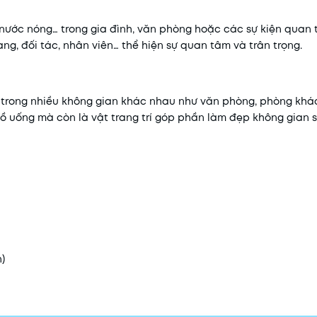
 nước nóng… trong gia đình, văn phòng hoặc các sự kiện quan 
, đối tác, nhân viên… thể hiện sự quan tâm và trân trọng.
g trong nhiều không gian khác nhau như văn phòng, phòng khá
ồ uống mà còn là vật trang trí góp phần làm đẹp không gian 
)