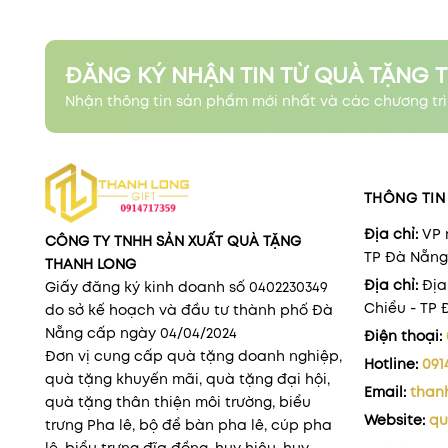
ĐĂNG KÝ NHẬN TIN TỪ QUÀ TẶNG 
Nhận thông tin sản phẩm mới nhất và các chương trì
THÔNG TIN 
Địa chỉ:
VP 
CÔNG TY TNHH SẢN XUẤT QUÀ TẶNG
TP Đà Nẵng
THANH LONG
Địa chỉ:
Địa
Giấy đăng ký kinh doanh số 0402230349
Chiểu - TP
do sở kế hoạch và đầu tư thành phố Đà
Nẵng cấp ngày 04/04/2024
Điện thoại:
Đơn vị cung cấp quà tặng doanh nghiệp,
Hotline:
091
quà tặng khuyến mãi, quà tặng đại hội,
Email:
than
quà tặng thân thiện môi trường, biểu
Website:
qu
trưng Pha lê, bộ để bàn pha lê, cúp pha