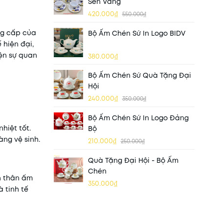
Sen Vàng
420.000₫
550.000₫
ẳng cấp của
Bộ Ấm Chén Sứ In Logo BIDV
 hiện đại,
iện sự quan
380.000₫
Bộ Ấm Chén Sứ Quà Tặng Đại
Hội
240.000₫
350.000₫
Bộ Ấm Chén Sứ In Logo Đảng
hiệt tốt.
Bộ
ng vệ sinh.
210.000₫
250.000₫
Quà Tặng Đại Hội - Bộ Ấm
Chén
ên thân ấm
350.000₫
 tinh tế