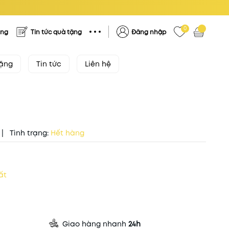
0
ặng
Tin tức quà tặng
Đăng nhập
tặng
Tin tức
Liên hệ
|
Tình trạng:
Hết hàng
ất
Giao hàng nhanh
24h