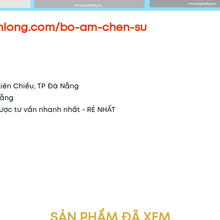
nhlong.com/bo-am-chen-su
Liên Chiểu, TP Đà Nẵng
Nẵng
 được tư vấn nhanh nhất - RẺ NHẤT
SẢN PHẨM ĐÃ XEM