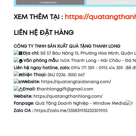
XEM THÊM TẠI :
https://quatangtha
LIÊN HỆ ĐẶT HÀNG
CÔNG TY TNHH SẢN XUẤT QUÀ TẶNG THANH LONG
Địa chỉ:
Số 57 Bàu Năng 15, Phường Hòa Minh, Quận 
Văn phòng mẫu:
140A Thanh Long - Hải Châu - Đà 
Liên hệ ngay hotline, zalo:
0914 171 359 - 0915 414 359 để
Điện Thoại:
(84) 0236. 3550 667
Website:
https://quatangtaidanang.com/
Email: t
hanhlonggift@gmail.com
Website:
https://quatangthanhlong.com/
Fanpage:
Quà Tặng Doanh Nghiệp - Window Media
Zalo OA :
https://zalo.me/335831935232301905