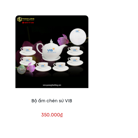
Bộ ấm chén sứ VIB
350.000₫
Xem nhanh