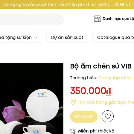
Công nghệ sản xuất tiên tiến
Miễn phí thiêt kế
Giá Tốt Nhất
Danh mục quà t
à tặng sự kiện
Dự án sản xuất
Catalogue quà 
Bộ ấm chén sứ VIB
Thương hiệu:
Đang cập nhật
350.000₫
Tìm cửa hàng gần bạn nh
HẾT HÀNG
Miễn phí
thiết kế