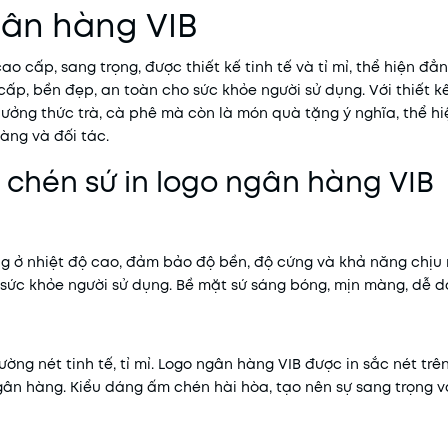
gân hàng VIB
o cấp, sang trọng, được thiết kế tinh tế và tỉ mỉ, thể hiện đ
ấp, bền đẹp, an toàn cho sức khỏe người sử dụng. Với thiết kế
hưởng thức trà, cà phê mà còn là món quà tặng ý nghĩa, thể h
àng và đối tác.
 chén sứ in logo ngân hàng VIB
g ở nhiệt độ cao, đảm bảo độ bền, độ cứng và khả năng chịu n
 sức khỏe người sử dụng. Bề mặt sứ sáng bóng, mịn màng, dễ dà
ường nét tinh tế, tỉ mỉ. Logo ngân hàng VIB được in sắc nét tr
ân hàng. Kiểu dáng ấm chén hài hòa, tạo nên sự sang trọng và