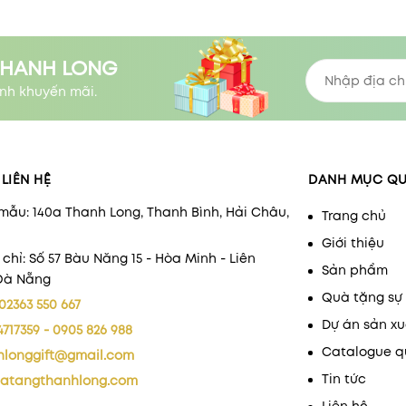
THANH LONG
nh khuyến mãi.
LIÊN HỆ
DANH MỤC Q
mẫu: 140a Thanh Long, Thanh Bình, Hải Châu,
Trang chủ
Giới thiệu
 chỉ: Số 57 Bàu Năng 15 - Hòa Minh - Liên
Sản phẩm
 Đà Nẵng
Quà tặng sự 
02363 550 667
Dự án sản xu
4717359 - 0905 826 988
Catalogue q
hlonggift@gmail.com
Tin tức
atangthanhlong.com