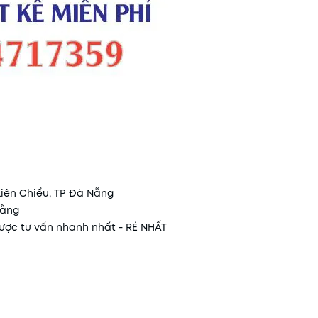
Liên Chiểu, TP Đà Nẵng
Nẵng
 được tư vấn nhanh nhất - RẺ NHẤT