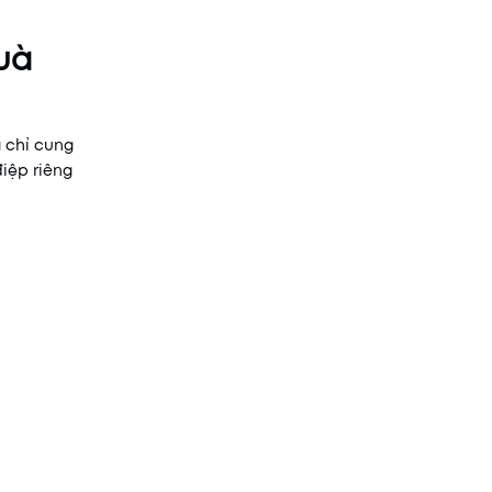
Quà
 chỉ cung
iệp riêng