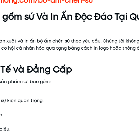
nhlong.com/bo-am-chen-su
g gốm sứ Và In Ấn Độc Đáo Tại 
sản xuất và in ấn bộ ấm chén sứ theo yêu cầu. Chúng tôi không
ơ hội cá nhân hóa quà tặng bằng cách in logo hoặc thông đ
 Tế và Đẳng Cấp
t sản phẩm sứ bao gồm:
sự kiện quan trọng.
n.
biếu.