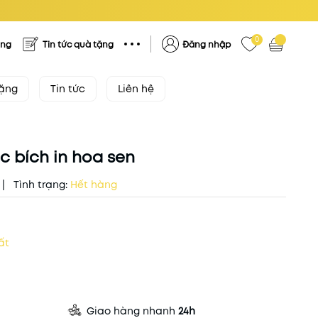
0
ặng
Tin tức quà tặng
Đăng nhập
tặng
Tin tức
Liên hệ
 bích in hoa sen
|
Tình trạng:
Hết hàng
ất
Giao hàng nhanh
24h