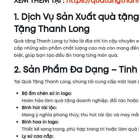
XEM THÊM TẠI :
https://quatangtha
1. Dịch Vụ Sản Xuất quà tặn
Tặng Thanh Long
Quà tặng Thanh Long tự hào là địa chỉ tin cậy chuyên 
cấp những sản phẩm chất lượng cao mà còn mang đến c
biệt, giúp bạn tạo dấu ấn trong từng món quà.
2. Sản Phẩm Đa Dạng – Tinh
Tại Quà Tặng Thanh Long, chúng tôi cung cấp một loạ
Bộ ấm chén sứ in logo:
Hoàn hảo làm quà tặng doanh nghiệp, đối tác hoặc 
Bình hút tài lộc:
Mang ý nghĩa phong thủy, thu hút tài lộc và may mắ
Bình hoa in logo:
Thiết kế sang trọng, phù hợp trang trí hoặc làm quà 
Ly sứ cao cấp: