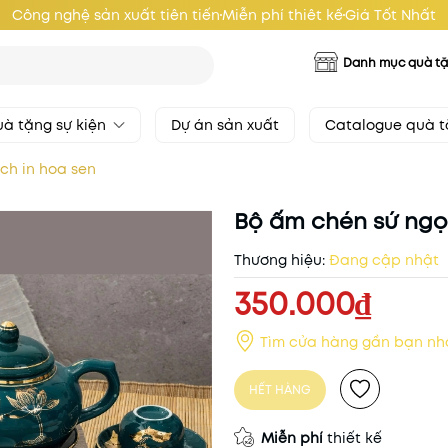
Công nghệ sản xuất tiên tiến
Miễn phí thiêt kế
Giá Tốt Nhất
Danh mục quà t
à tặng sự kiện
Dự án sản xuất
Catalogue quà 
ch in hoa sen
Bộ ấm chén sứ ngọc
Thương hiệu:
Đang cập nhật
350.000₫
Tìm cửa hàng gần bạn nh
HẾT HÀNG
Miễn phí
thiết kế