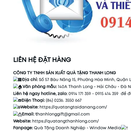
LIÊN HỆ ĐẶT HÀNG
CÔNG TY TNHH SẢN XUẤT QUÀ TẶNG THANH LONG
Địa chỉ:
Số 57 Bàu Năng 15, Phường Hòa Minh, Quận 
Văn phòng mẫu:
140A Thanh Long - Hải Châu - Đà 
Liên hệ ngay hotline, zalo:
0914 171 359 - 0915 414 359 để
Điện Thoại:
(84) 0236. 3550 667
Website:
https://quatangtaidanang.com/
Email: t
hanhlonggift@gmail.com
Website:
https://quatangthanhlong.com/
Fanpage:
Quà Tặng Doanh Nghiệp - Window Media