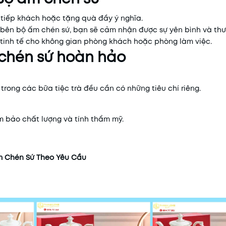
 tiếp khách hoặc tặng quà đầy ý nghĩa.
i bên bộ ấm chén sứ, bạn sẽ cảm nhận được sự yên bình và thư 
 tinh tế cho không gian phòng khách hoặc phòng làm việc.
 chén sứ hoàn hảo
rong các bữa tiệc trà đều cần có những tiêu chí riêng.
m bảo chất lượng và tính thẩm mỹ.
ấm Chén Sứ Theo Yêu Cầu