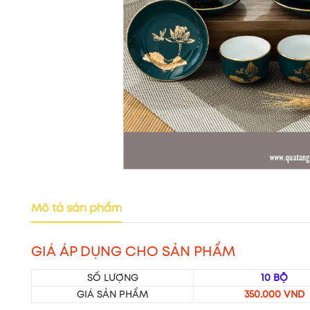
Mô tả sản phẩm
GIÁ ÁP DỤNG CHO SẢN PHẨM
SỐ LƯỢNG
10 BỘ
GIÁ SẢN PHẨM
350.000 VND