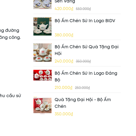
Sen Vàng
420.000₫
550.000₫
Bộ Ấm Chén Sứ In Logo BIDV
ừng đường
380.000₫
công công.
Bộ Ấm Chén Sứ Quà Tặng Đại
Hội
240.000₫
350.000₫
Bộ Ấm Chén Sứ In Logo Đảng
Bộ
210.000₫
250.000₫
nhu cầu sử
Quà Tặng Đại Hội - Bộ Ấm
Chén
350.000₫