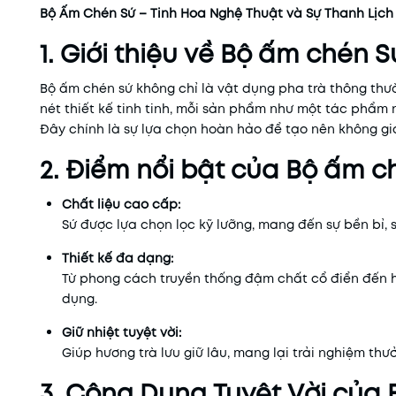
Bộ Ấm Chén Sứ – Tinh Hoa Nghệ Thuật và Sự Thanh Lịch
1. Giới thiệu về Bộ ấm chén S
Bộ ấm chén sứ không chỉ là vật dụng pha trà thông thư
nét thiết kế tinh tinh, mỗi sản phẩm như một tác phẩm
Đây chính là sự lựa chọn hoàn hảo để tạo nên không gia
2. Điểm nổi bật của Bộ ấm c
Chất liệu cao cấp:
Sứ được lựa chọn lọc kỹ lưỡng, mang đến sự bền bỉ, 
Thiết kế đa dạng:
Từ phong cách truyền thống đậm chất cổ điển đến hi
dụng.
Giữ nhiệt tuyệt vời:
Giúp hương trà lưu giữ lâu, mang lại trải nghiệm thưở
3. Công Dụng Tuyệt Vời của