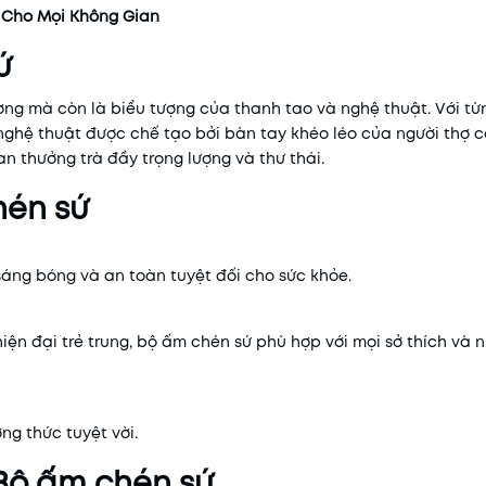
 Cho Mọi Không Gian
ứ
ờng mà còn là biểu tượng của thanh tao và nghệ thuật. Với t
 nghệ thuật được chế tạo bởi bàn tay khéo léo của người thợ 
n thưởng trà đầy trọng lượng và thư thái.
hén sứ
sáng bóng và an toàn tuyệt đối cho sức khỏe.
ện đại trẻ trung, bộ ấm chén sứ phù hợp với mọi sở thích và 
ng thức tuyệt vời.
 Bộ ấm chén sứ