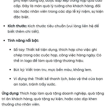
phụ kiện đồng bộ, được sắp xếp trong hộp quà cao
cấp. Đây là món quà lý tưởng cho khách hàng, đối
tác hoặc nhân viên trong các dịp lễ kỷ niệm, sự kiện
đặc biệt.
Kích thước
:
Kích thước tiêu chuẩn (vui lòng liên hệ để
biết thêm chi tiết).
Tính năng nổi bật:
Sổ tay
: Thiết kế tiện dụng, thích hợp cho việc ghi
chép trong các cuộc họp, công việc hàng ngày. Có
thể in logo để làm quà tặng thương hiệu.
Bút ký
: Viết trơn tru, mực bền màu, không lem.
Ví đựng thẻ
: Thiết kế thanh lịch, bảo vệ thẻ của bạn
an toàn, tránh trầy xước.
Ứng dụng
:
Thích hợp làm quà tặng doanh nghiệp, quà tặng
tri ân khách hàng, quà tặng sự kiện, hoặc các dịp khen
thưởng cho nhân viên.