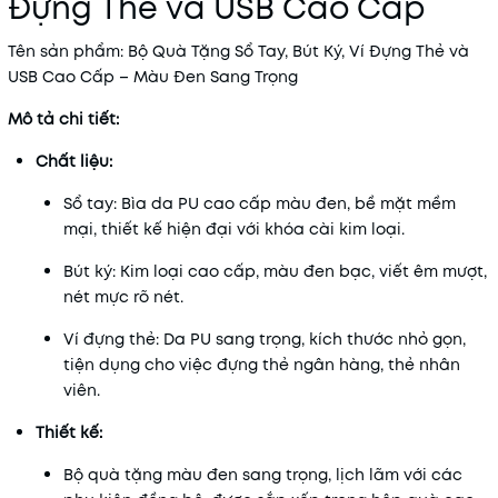
Đựng Thẻ và USB Cao Cấp
Tên sản phẩm
: Bộ Quà Tặng Sổ Tay, Bút Ký, Ví Đựng Thẻ và
USB Cao Cấp – Màu Đen Sang Trọng
Mô tả chi tiết:
Chất liệu:
Sổ tay
: Bìa da PU cao cấp màu đen, bề mặt mềm
mại, thiết kế hiện đại với khóa cài kim loại.
Bút ký
: Kim loại cao cấp, màu đen bạc, viết êm mượt,
nét mực rõ nét.
Ví đựng thẻ
: Da PU sang trọng, kích thước nhỏ gọn,
tiện dụng cho việc đựng thẻ ngân hàng, thẻ nhân
viên.
Thiết kế:
Bộ quà tặng màu đen sang trọng, lịch lãm với các