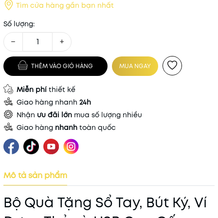
Tìm cửa hàng gần bạn nhất
Số lượng:
−
+
THÊM VÀO GIỎ HÀNG
MUA NGAY
Miễn phí
thiết kế
Giao hàng nhanh
24h
Nhận
ưu đãi lớn
mua số lượng nhiều
Giao hàng
nhanh
toàn quốc
Mô tả sản phẩm
Bộ Quà Tặng Sổ Tay, Bút Ký, Ví