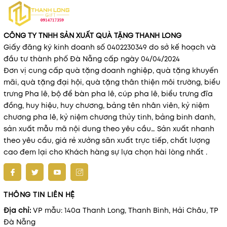
CÔNG TY TNHH SẢN XUẤT QUÀ TẶNG THANH LONG
Giấy đăng ký kinh doanh số 0402230349 do sở kế hoạch và
đầu tư thành phố Đà Nẵng cấp ngày 04/04/2024
Đơn vị cung cấp quà tặng doanh nghiệp, quà tặng khuyến
mãi, quà tặng đại hội, quà tặng thân thiện môi trường, biểu
trưng Pha lê, bộ để bàn pha lê, cúp pha lê, biểu trưng đĩa
đồng, huy hiệu, huy chương, bảng tên nhân viên, kỷ niệm
chương pha lê, kỷ niệm chương thủy tinh, bảng binh danh,
sản xuất mẫu mã nội dung theo yêu cầu… Sản xuất nhanh
theo yêu cầu, giá rẻ xưởng sãn xuất trực tiếp, chất lượng
cao đem lại cho Khách hàng sự lựa chọn hài lòng nhất .
THÔNG TIN LIÊN HỆ
Địa chỉ:
VP mẫu: 140a Thanh Long, Thanh Bình, Hải Châu, TP
Đà Nẵng