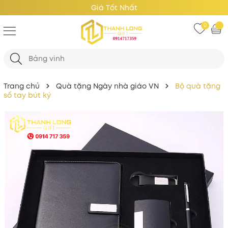
Giá Tốt Nhất
0
Trang chủ
Quà tặng Ngày nhà giáo VN
Bộ quà tặng
sổ tay bút ký