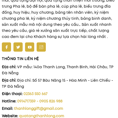
mãi, quà tặng đại hội, quà tặng thân thiện môi trường, biểu
trưng Pha lê, bộ để bàn pha lê, cúp pha lê, biểu trưng đĩa
đồng, huy hiệu, huy chương, bảng tên nhân viên, kỷ niệm
chương pha lê, kỷ niệm chương thủy tinh, bảng binh danh,
sản xuất mẫu mã nội dung theo yêu cầu… Sản xuất nhanh
theo yêu cầu, giá rẻ xưởng sãn xuất trực tiếp, chất lượng
cao đem lại cho Khách hàng sự lựa chọn hài lòng nhất .
THÔNG TIN LIÊN HỆ
Địa chỉ:
VP mẫu: 140a Thanh Long, Thanh Bình, Hải Châu, TP
Đà Nẵng
Địa chỉ:
Địa chỉ: Số 57 Bàu Năng 15 - Hòa Minh - Liên Chiểu -
TP Đà Nẵng
Điện thoại:
02363 550 667
Hotline:
0914717359 - 0905 826 988
Email:
thanhlonggift@gmail.com
Website:
quatangthanhlong.com