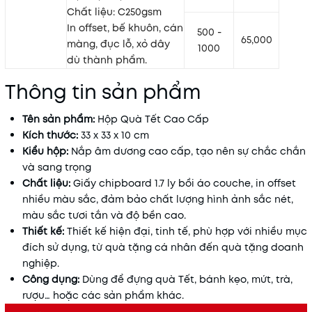
Chất liệu: C250gsm
In offset, bế khuôn, cán
500 -
65,000
màng, đục lỗ, xỏ dây
1000
dù thành phẩm.
Thông tin sản phẩm
Tên sản phẩm:
Hộp Quà Tết Cao Cấp
Kích thước:
33 x 33 x 10 cm
Kiểu hộp:
Nắp âm dương cao cấp, tạo nên sự chắc chắn
và sang trọng
Chất liệu:
Giấy chipboard 1.7 ly bồi áo couche, in offset
nhiều màu sắc, đảm bảo chất lượng hình ảnh sắc nét,
màu sắc tươi tắn và độ bền cao.
Thiết kế:
Thiết kế hiện đại, tinh tế, phù hợp với nhiều mục
đích sử dụng, từ quà tặng cá nhân đến quà tặng doanh
nghiệp.
Công dụng:
Dùng để đựng quà Tết, bánh kẹo, mứt, trà,
rượu… hoặc các sản phẩm khác.