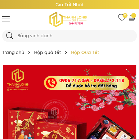
Giá Tốt Nhất
0
Trang chủ
Hộp quà tết
Hộp Quà Tết