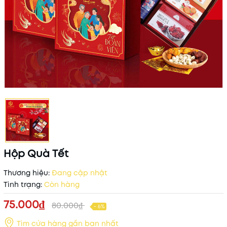
Hộp Quà Tết
Thương hiệu:
Đang cập nhật
Tình trạng:
Còn hàng
75.000₫
80.000₫
- 6%
Tìm cửa hàng gần bạn nhất