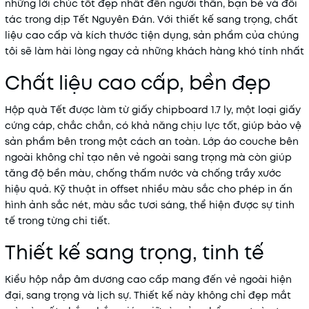
những lời chúc tốt đẹp nhất đến người thân, bạn bè và đối
tác trong dịp Tết Nguyên Đán. Với thiết kế sang trọng, chất
liệu cao cấp và kích thước tiện dụng, sản phẩm của chúng
tôi sẽ làm hài lòng ngay cả những khách hàng khó tính nhất
Chất liệu cao cấp, bền đẹp
Hộp quà Tết được làm từ giấy chipboard 1.7 ly, một loại giấy
cứng cáp, chắc chắn, có khả năng chịu lực tốt, giúp bảo vệ
sản phẩm bên trong một cách an toàn. Lớp áo couche bên
ngoài không chỉ tạo nên vẻ ngoài sang trọng mà còn giúp
tăng độ bền màu, chống thấm nước và chống trầy xước
hiệu quả. Kỹ thuật in offset nhiều màu sắc cho phép in ấn
hình ảnh sắc nét, màu sắc tươi sáng, thể hiện được sự tinh
tế trong từng chi tiết.
Thiết kế sang trọng, tinh tế
Kiểu hộp nắp âm dương cao cấp mang đến vẻ ngoài hiện
đại, sang trọng và lịch sự. Thiết kế này không chỉ đẹp mắt