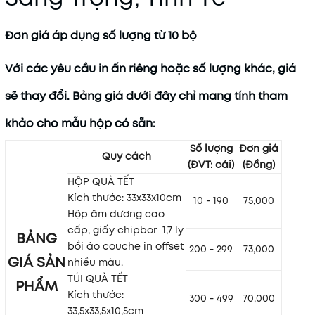
Đơn giá áp dụng số lượng từ 10 bộ
Với các yêu cầu in ấn riêng hoặc số lượng khác, giá
sẽ thay đổi. Bảng giá dưới đây chỉ mang tính tham
khảo cho mẫu hộp có sẵn:
Số lượng
Đơn giá
Quy cách
(ĐVT: cái)
(Đồng)
HỘP QUÀ TẾT
Kích thước: 33x33x10cm
10 - 190
75,000
Hộp âm dương cao
cấp, giấy chipbor
1,7 ly
BẢNG
bồi áo couche in offset
200 - 299
73,000
GIÁ SẢN
nhiều màu.
TÚI QUÀ TẾT
PHẨM
Kích thước:
300 - 499
70,000
33,5x33,5x10,5cm