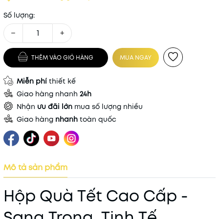
Số lượng:
−
+
THÊM VÀO GIỎ HÀNG
MUA NGAY
Miễn phí
thiết kế
Giao hàng nhanh
24h
Nhận
ưu đãi lớn
mua số lượng nhiều
Giao hàng
nhanh
toàn quốc
Mô tả sản phẩm
Hộp Quà Tết Cao Cấp -
Sang Trọng, Tinh Tế