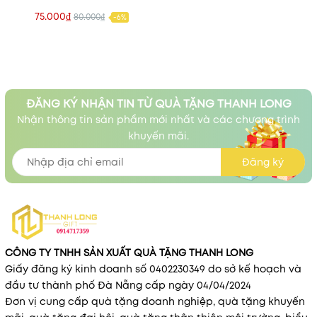
75.000₫
80.000₫
-6%
ĐĂNG KÝ NHẬN TIN TỪ QUÀ TẶNG THANH LONG
Nhận thông tin sản phẩm mới nhất và các chương trình
khuyến mãi.
Đăng ký
CÔNG TY TNHH SẢN XUẤT QUÀ TẶNG THANH LONG
Giấy đăng ký kinh doanh số 0402230349 do sở kế hoạch và
đầu tư thành phố Đà Nẵng cấp ngày 04/04/2024
Đơn vị cung cấp quà tặng doanh nghiệp, quà tặng khuyến