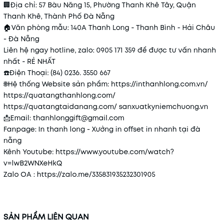
🏢
Địa chỉ: 57 Bàu Năng 15, Phường Thanh Khê Tây, Quận
Thanh Khê, Thành Phố Đà Nẵng
🏠
Văn phòng mẫu: 140A Thanh Long - Thanh Bình - Hải Châu
- Đà Nẵng
Liên hệ ngay hotline, zalo: 0905 171 359 để được tư vấn nhanh
nhất - RẺ NHẤT
☎️
Điện Thoại: (84) 0236. 3550 667
🌐
Hệ thống Website sản phẩm:
https://inthanhlong.com.vn/
https://quatangthanhlong.com/
https://quatangtaidanang.com/
sanxuatkyniemchuong.vn
📩
Email: thanhlonggift@gmail.com
Fanpage: In thanh long - Xưởng in offset in nhanh tại đà
nẵng
Kênh Youtube:
https://www.youtube.com/watch?
v=lwB2WNXeHkQ
Zalo OA :
https://zalo.me/335831935232301905
SẢN PHẨM LIÊN QUAN