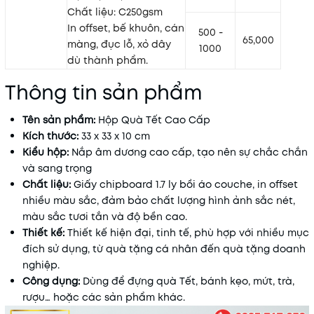
Chất liệu: C250gsm
In offset, bế khuôn, cán
500 -
65,000
màng, đục lỗ, xỏ dây
1000
dù thành phẩm.
Thông tin sản phẩm
Tên sản phẩm:
Hộp Quà Tết Cao Cấp
Kích thước:
33 x 33 x 10 cm
Kiểu hộp:
Nắp âm dương cao cấp, tạo nên sự chắc chắn
và sang trọng
Chất liệu:
Giấy chipboard 1.7 ly bồi áo couche, in offset
nhiều màu sắc, đảm bảo chất lượng hình ảnh sắc nét,
màu sắc tươi tắn và độ bền cao.
Thiết kế:
Thiết kế hiện đại, tinh tế, phù hợp với nhiều mục
đích sử dụng, từ quà tặng cá nhân đến quà tặng doanh
nghiệp.
Công dụng:
Dùng để đựng quà Tết, bánh kẹo, mứt, trà,
rượu… hoặc các sản phẩm khác.