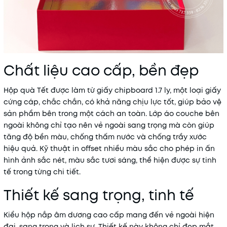
Chất liệu cao cấp, bền đẹp
Hộp quà Tết được làm từ giấy chipboard 1.7 ly, một loại giấy
cứng cáp, chắc chắn, có khả năng chịu lực tốt, giúp bảo vệ
sản phẩm bên trong một cách an toàn. Lớp áo couche bên
ngoài không chỉ tạo nên vẻ ngoài sang trọng mà còn giúp
tăng độ bền màu, chống thấm nước và chống trầy xước
hiệu quả. Kỹ thuật in offset nhiều màu sắc cho phép in ấn
hình ảnh sắc nét, màu sắc tươi sáng, thể hiện được sự tinh
tế trong từng chi tiết.
Thiết kế sang trọng, tinh tế
Kiểu hộp nắp âm dương cao cấp mang đến vẻ ngoài hiện
đại, sang trọng và lịch sự. Thiết kế này không chỉ đẹp mắt