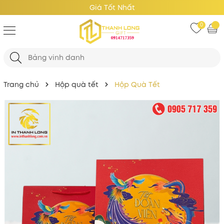
Giá Tốt Nhất
0
Trang chủ
Hộp quà tết
Hộp Quà Tết