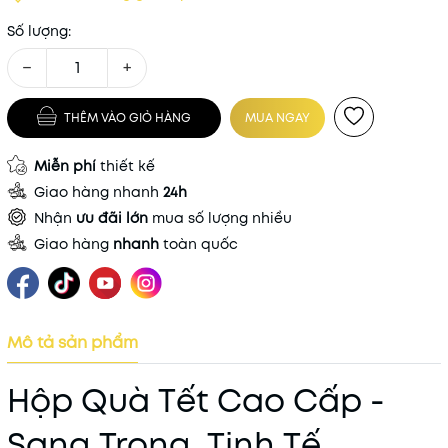
Số lượng:
−
+
THÊM VÀO GIỎ HÀNG
MUA NGAY
Miễn phí
thiết kế
Giao hàng nhanh
24h
Nhận
ưu đãi lớn
mua số lượng nhiều
Giao hàng
nhanh
toàn quốc
Mô tả sản phẩm
Hộp Quà Tết Cao Cấp -
Sang Trọng, Tinh Tế