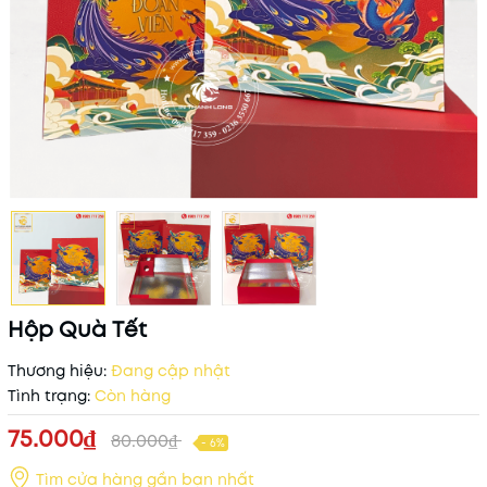
Hộp Quà Tết
Thương hiệu:
Đang cập nhật
Tình trạng:
Còn hàng
75.000₫
80.000₫
- 6%
Tìm cửa hàng gần bạn nhất