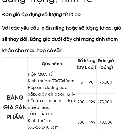
Đơn giá áp dụng số lượng từ 10 bộ
Với các yêu cầu in ấn riêng hoặc số lượng khác, giá
sẽ thay đổi. Bảng giá dưới đây chỉ mang tính tham
khảo cho mẫu hộp có sẵn:
Số lượng
Đơn giá
Quy cách
(ĐVT: cái)
(Đồng)
HỘP QUÀ TẾT
Kích thước: 33x33x10cm
10 - 190
75,000
Hộp âm dương cao
cấp, giấy chipbor
1,7 ly
BẢNG
bồi áo couche in offset
200 - 299
73,000
GIÁ SẢN
nhiều màu.
TÚI QUÀ TẾT
PHẨM
Kích thước:
300 - 499
70,000
33,5x33,5x10,5cm