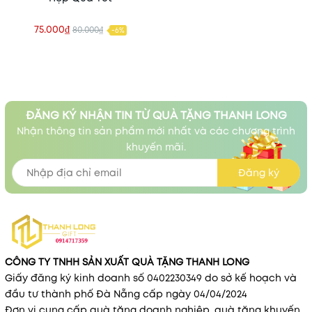
75.000₫
80.000₫
-6%
ĐĂNG KÝ NHẬN TIN TỪ QUÀ TẶNG THANH LONG
Nhận thông tin sản phẩm mới nhất và các chương trình
khuyến mãi.
Đăng ký
CÔNG TY TNHH SẢN XUẤT QUÀ TẶNG THANH LONG
Giấy đăng ký kinh doanh số 0402230349 do sở kế hoạch và
đầu tư thành phố Đà Nẵng cấp ngày 04/04/2024
Đơn vị cung cấp quà tặng doanh nghiệp, quà tặng khuyến