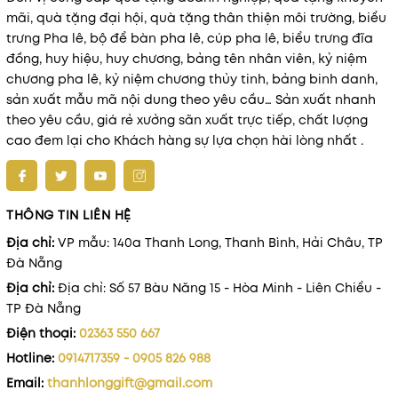
mãi, quà tặng đại hội, quà tặng thân thiện môi trường, biểu
trưng Pha lê, bộ để bàn pha lê, cúp pha lê, biểu trưng đĩa
đồng, huy hiệu, huy chương, bảng tên nhân viên, kỷ niệm
chương pha lê, kỷ niệm chương thủy tinh, bảng binh danh,
sản xuất mẫu mã nội dung theo yêu cầu… Sản xuất nhanh
theo yêu cầu, giá rẻ xưởng sãn xuất trực tiếp, chất lượng
cao đem lại cho Khách hàng sự lựa chọn hài lòng nhất .
THÔNG TIN LIÊN HỆ
Địa chỉ:
VP mẫu: 140a Thanh Long, Thanh Bình, Hải Châu, TP
Đà Nẵng
Địa chỉ:
Địa chỉ: Số 57 Bàu Năng 15 - Hòa Minh - Liên Chiểu -
TP Đà Nẵng
Điện thoại:
02363 550 667
Hotline:
0914717359 - 0905 826 988
Email:
thanhlonggift@gmail.com