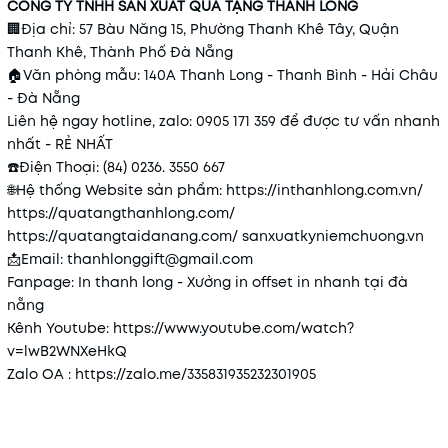
CÔNG TY TNHH SẢN XUẤT QUÀ TẶNG THANH LONG
🏢
Địa chỉ: 57 Bàu Năng 15, Phường Thanh Khê Tây, Quận
Thanh Khê, Thành Phố Đà Nẵng
🏠
Văn phòng mẫu: 140A Thanh Long - Thanh Bình - Hải Châu
- Đà Nẵng
Liên hệ ngay hotline, zalo: 0905 171 359 để được tư vấn nhanh
nhất - RẺ NHẤT
☎️
Điện Thoại: (84) 0236. 3550 667
🌐
Hệ thống Website sản phẩm:
https://inthanhlong.com.vn/
https://quatangthanhlong.com/
https://quatangtaidanang.com/
sanxuatkyniemchuong.vn
📩
Email: thanhlonggift@gmail.com
Fanpage: In thanh long - Xưởng in offset in nhanh tại đà
nẵng
Kênh Youtube:
https://www.youtube.com/watch?
v=lwB2WNXeHkQ
Zalo OA :
https://zalo.me/335831935232301905