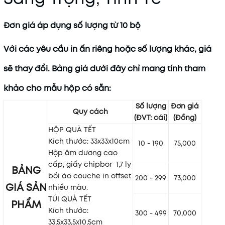
Đơn giá áp dụng số lượng từ 10 bộ
Với các yêu cầu in ấn riêng hoặc số lượng khác, giá
sẽ thay đổi. Bảng giá dưới đây chỉ mang tính tham
khảo cho mẫu hộp có sẵn:
Số lượng
Đơn giá
Quy cách
(ĐVT: cái)
(Đồng)
HỘP QUÀ TẾT
Kích thước: 33x33x10cm
10 - 190
75,000
Hộp âm dương cao
cấp, giấy chipbor
1,7 ly
BẢNG
bồi áo couche in offset
200 - 299
73,000
GIÁ SẢN
nhiều màu.
TÚI QUÀ TẾT
PHẨM
Kích thước:
300 - 499
70,000
33,5x33,5x10,5cm