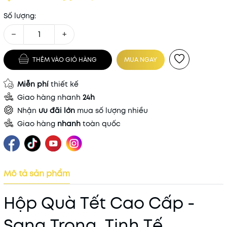
Số lượng:
−
+
THÊM VÀO GIỎ HÀNG
MUA NGAY
Miễn phí
thiết kế
Giao hàng nhanh
24h
Nhận
ưu đãi lớn
mua số lượng nhiều
Giao hàng
nhanh
toàn quốc
Mô tả sản phẩm
Hộp Quà Tết Cao Cấp -
Sang Trọng, Tinh Tế