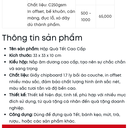
Chất liệu: C250gsm
In offset, bế khuôn, cán
500 -
65,000
màng, đục lỗ, xỏ dây
1000
dù thành phẩm.
Thông tin sản phẩm
Tên sản phẩm:
Hộp Quà Tết Cao Cấp
Kích thước:
33 x 33 x 10 cm
Kiểu hộp:
Nắp âm dương cao cấp, tạo nên sự chắc chắn
và sang trọng
Chất liệu:
Giấy chipboard 1.7 ly bồi áo couche, in offset
nhiều màu sắc, đảm bảo chất lượng hình ảnh sắc nét,
màu sắc tươi tắn và độ bền cao.
Thiết kế:
Thiết kế hiện đại, tinh tế, phù hợp với nhiều mục
đích sử dụng, từ quà tặng cá nhân đến quà tặng doanh
nghiệp.
Công dụng:
Dùng để đựng quà Tết, bánh kẹo, mứt, trà,
rượu… hoặc các sản phẩm khác.