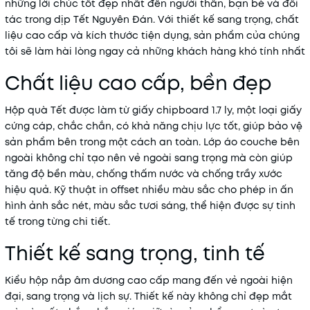
những lời chúc tốt đẹp nhất đến người thân, bạn bè và đối
tác trong dịp Tết Nguyên Đán. Với thiết kế sang trọng, chất
liệu cao cấp và kích thước tiện dụng, sản phẩm của chúng
tôi sẽ làm hài lòng ngay cả những khách hàng khó tính nhất
Chất liệu cao cấp, bền đẹp
Hộp quà Tết được làm từ giấy chipboard 1.7 ly, một loại giấy
cứng cáp, chắc chắn, có khả năng chịu lực tốt, giúp bảo vệ
sản phẩm bên trong một cách an toàn. Lớp áo couche bên
ngoài không chỉ tạo nên vẻ ngoài sang trọng mà còn giúp
tăng độ bền màu, chống thấm nước và chống trầy xước
hiệu quả. Kỹ thuật in offset nhiều màu sắc cho phép in ấn
hình ảnh sắc nét, màu sắc tươi sáng, thể hiện được sự tinh
tế trong từng chi tiết.
Thiết kế sang trọng, tinh tế
Kiểu hộp nắp âm dương cao cấp mang đến vẻ ngoài hiện
đại, sang trọng và lịch sự. Thiết kế này không chỉ đẹp mắt