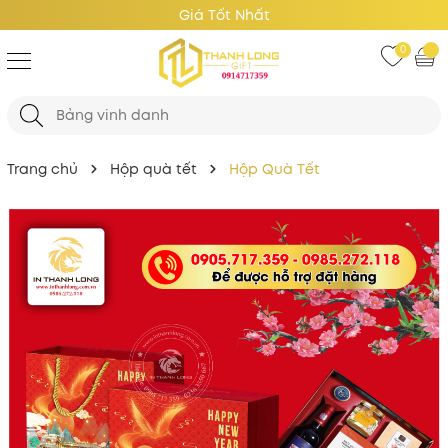
Giá Tốt Nhất
0
Trang chủ
Hộp quà tết
Hộp Quà Tết