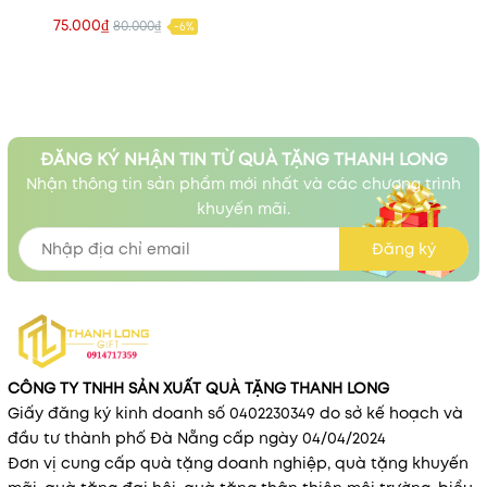
75.000₫
80.000₫
-6%
ĐĂNG KÝ NHẬN TIN TỪ QUÀ TẶNG THANH LONG
Nhận thông tin sản phẩm mới nhất và các chương trình
khuyến mãi.
Đăng ký
CÔNG TY TNHH SẢN XUẤT QUÀ TẶNG THANH LONG
Giấy đăng ký kinh doanh số 0402230349 do sở kế hoạch và
đầu tư thành phố Đà Nẵng cấp ngày 04/04/2024
Đơn vị cung cấp quà tặng doanh nghiệp, quà tặng khuyến