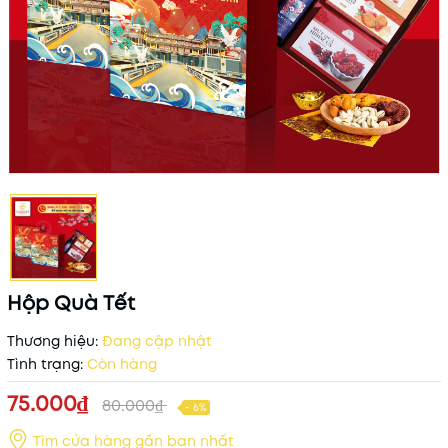
Hộp Quà Tết
Thương hiệu:
Đang cập nhật
Tình trạng:
Còn hàng
75.000₫
80.000₫
- 6%
Tìm cửa hàng gần bạn nhất