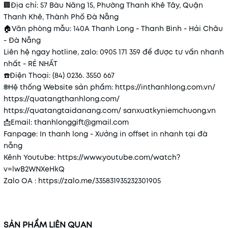
🏢
Địa chỉ: 57 Bàu Năng 15, Phường Thanh Khê Tây, Quận
Thanh Khê, Thành Phố Đà Nẵng
🏠
Văn phòng mẫu: 140A Thanh Long - Thanh Bình - Hải Châu
- Đà Nẵng
Liên hệ ngay hotline, zalo: 0905 171 359 để được tư vấn nhanh
nhất - RẺ NHẤT
☎️
Điện Thoại: (84) 0236. 3550 667
🌐
Hệ thống Website sản phẩm:
https://inthanhlong.com.vn/
https://quatangthanhlong.com/
https://quatangtaidanang.com/
sanxuatkyniemchuong.vn
📩
Email: thanhlonggift@gmail.com
Fanpage: In thanh long - Xưởng in offset in nhanh tại đà
nẵng
Kênh Youtube:
https://www.youtube.com/watch?
v=lwB2WNXeHkQ
Zalo OA :
https://zalo.me/335831935232301905
SẢN PHẨM LIÊN QUAN