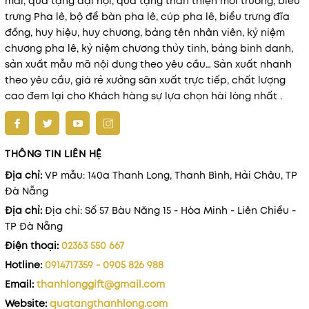
mãi, quà tặng đại hội, quà tặng thân thiện môi trường, biểu
trưng Pha lê, bộ để bàn pha lê, cúp pha lê, biểu trưng đĩa
đồng, huy hiệu, huy chương, bảng tên nhân viên, kỷ niệm
chương pha lê, kỷ niệm chương thủy tinh, bảng binh danh,
sản xuất mẫu mã nội dung theo yêu cầu… Sản xuất nhanh
theo yêu cầu, giá rẻ xưởng sãn xuất trực tiếp, chất lượng
cao đem lại cho Khách hàng sự lựa chọn hài lòng nhất .
THÔNG TIN LIÊN HỆ
Địa chỉ:
VP mẫu: 140a Thanh Long, Thanh Bình, Hải Châu, TP
Đà Nẵng
Địa chỉ:
Địa chỉ: Số 57 Bàu Năng 15 - Hòa Minh - Liên Chiểu -
TP Đà Nẵng
Điện thoại:
02363 550 667
Hotline:
0914717359 - 0905 826 988
Email:
thanhlonggift@gmail.com
Website:
quatangthanhlong.com