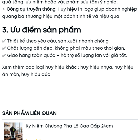
quà tặng lưu niệm hoặc vật phẩm sưu tầm ý nghĩa.
⭐
Công cụ truyền thông
: Huy hiệu in logo giúp doanh nghiệp
quảng bá thương hiệu một cách tinh tế và hiệu quả.
3. Ưu điểm sản phẩm
✅ Thiết kế theo yêu cầu, sản xuất nhanh chóng.
✅ Chất lượng bền đẹp, không phai màu theo thời gian.
✅ Giao hàng toàn quốc – hỗ trợ số lượng lớn với giá tốt.
Xem thêm các loại huy hiệu khác :
huy hiệu nhựa, huy hiệu
ăn mòn, huy hiệu đúc
SẢN PHẨM LIÊN QUAN
Kỷ Niệm Chương Pha Lê Cao Cấp 24cm