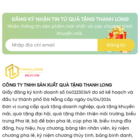
ĐĂNG KÝ NHẬN TIN TỪ QUÀ TẶNG THANH LONG
Nhận thông tin sản phẩm mới nhất và các chương trình
khuyến mãi.
Đăng ký
CÔNG TY TNHH SẢN XUẤT QUÀ TẶNG THANH LONG
Giấy đăng ký kinh doanh số 0402230349 do sở kế hoạch và
đầu tư thành phố Đà Nẵng cấp ngày 04/04/2024
Đơn vị cung cấp quà tặng doanh nghiệp, quà tặng khuyến
mãi, quà tặng đại hội, quà tặng thân thiện môi trường, biểu
trưng Pha lê, bộ để bàn pha lê, cúp pha lê, biểu trưng đĩa
đồng, huy hiệu, huy chương, bảng tên nhân viên, kỷ niệm
chương pha lê, kỷ niệm chương thủy tinh, bảng binh danh,