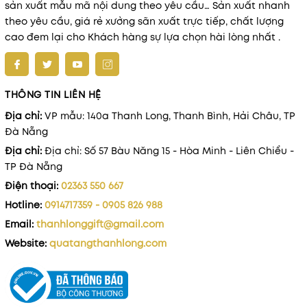
sản xuất mẫu mã nội dung theo yêu cầu… Sản xuất nhanh
theo yêu cầu, giá rẻ xưởng sãn xuất trực tiếp, chất lượng
cao đem lại cho Khách hàng sự lựa chọn hài lòng nhất .
THÔNG TIN LIÊN HỆ
Địa chỉ:
VP mẫu: 140a Thanh Long, Thanh Bình, Hải Châu, TP
Đà Nẵng
Địa chỉ:
Địa chỉ: Số 57 Bàu Năng 15 - Hòa Minh - Liên Chiểu -
TP Đà Nẵng
Điện thoại:
02363 550 667
Hotline:
0914717359 - 0905 826 988
Email:
thanhlonggift@gmail.com
Website:
quatangthanhlong.com