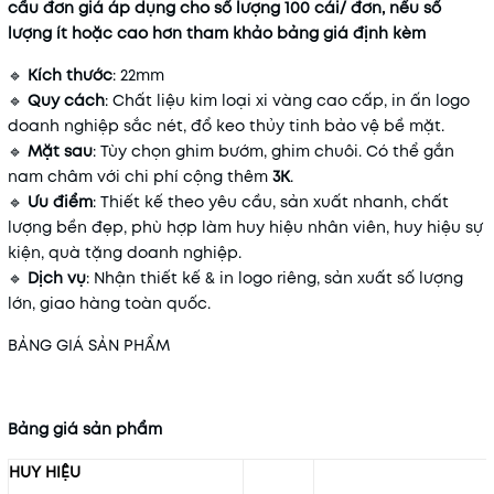
cầu đơn giá áp dụng cho số lượng 100 cái/ đơn, nếu số
lượng ít hoặc cao hơn tham khảo bảng giá định kèm
🔹
Kích thước
: 22mm
🔹
Quy cách
: Chất liệu kim loại xi vàng cao cấp, in ấn logo
doanh nghiệp sắc nét, đổ keo thủy tinh bảo vệ bề mặt.
🔹
Mặt sau
: Tùy chọn ghim bướm, ghim chuôi. Có thể gắn
nam châm với chi phí cộng thêm
3K
.
🔹
Ưu điểm
: Thiết kế theo yêu cầu, sản xuất nhanh, chất
lượng bền đẹp, phù hợp làm huy hiệu nhân viên, huy hiệu sự
kiện, quà tặng doanh nghiệp.
🔹
Dịch vụ
: Nhận thiết kế & in logo riêng, sản xuất số lượng
lớn, giao hàng toàn quốc.
BẢNG GIÁ SẢN PHẨM
Bảng giá sản phẩm
HUY HIỆU