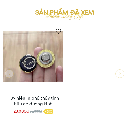
SẢN PHẨM ĐÃ XEM
Huy hiệu in phủ thủy tinh
hữu cơ đường kinh
D22mm, cài gim chuôi
28.000₫
35.000₫
-20%