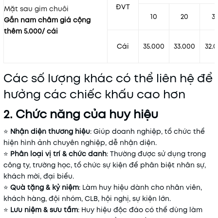
ĐVT
Mặt sau gim chuôi
10
20
3
Gắn nam châm giá cộng
thêm 5.000/ cái
Cái
35.000
33.000
32.
Các số lượng khác có thể liên hệ để
hưởng các chiếc khấu cao hơn
2. Chức năng của huy hiệu
⭐
Nhận diện thương hiệu
: Giúp doanh nghiệp, tổ chức thể
hiện hình ảnh chuyên nghiệp, dễ nhận diện.
⭐
Phân loại vị trí & chức danh
: Thường được sử dụng trong
công ty, trường học, tổ chức sự kiện để phân biệt nhân sự,
khách mời, đại biểu.
⭐
Quà tặng & kỷ niệm
: Làm huy hiệu dành cho nhân viên,
khách hàng, đội nhóm, CLB, hội nghị, sự kiện lớn.
⭐
Lưu niệm & sưu tầm
: Huy hiệu độc đáo có thể dùng làm