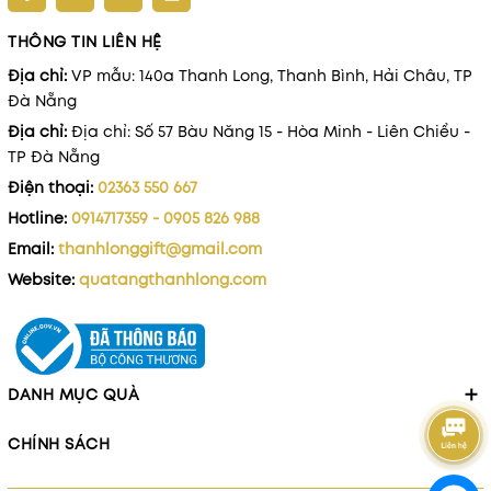
THÔNG TIN LIÊN HỆ
Địa chỉ:
VP mẫu: 140a Thanh Long, Thanh Bình, Hải Châu, TP
Đà Nẵng
Địa chỉ:
Địa chỉ: Số 57 Bàu Năng 15 - Hòa Minh - Liên Chiểu -
TP Đà Nẵng
Điện thoại:
02363 550 667
Hotline:
0914717359 - 0905 826 988
Email:
thanhlonggift@gmail.com
Website:
quatangthanhlong.com
DANH MỤC QUÀ
CHÍNH SÁCH