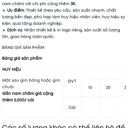
nam châm với chi phí cộng thêm
3K
.
🔹
Ưu điểm
: Thiết kế theo yêu cầu, sản xuất nhanh, chất
lượng bền đẹp, phù hợp làm huy hiệu nhân viên, huy hiệu sự
kiện, quà tặng doanh nghiệp.
🔹
Dịch vụ
: Nhận thiết kế & in logo riêng, sản xuất số lượng
lớn, giao hàng toàn quốc.
BẢNG GIÁ SẢN PHẨM
Bảng giá sản phẩm
HUY HIỆU
Mặt sau gim băng hoặc gim
ĐVT
chuôi
10
20
3
Gắn nam châm giá cộng
thêm 5.000/ cái
Cái
Các số lượng khác có thể liên hệ để