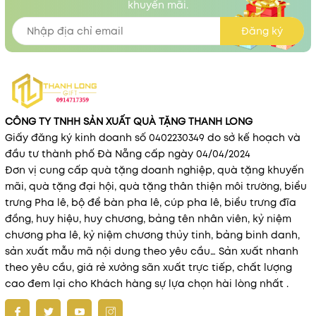
khuyến mãi.
Đăng ký
CÔNG TY TNHH SẢN XUẤT QUÀ TẶNG THANH LONG
Giấy đăng ký kinh doanh số 0402230349 do sở kế hoạch và
đầu tư thành phố Đà Nẵng cấp ngày 04/04/2024
Đơn vị cung cấp quà tặng doanh nghiệp, quà tặng khuyến
mãi, quà tặng đại hội, quà tặng thân thiện môi trường, biểu
trưng Pha lê, bộ để bàn pha lê, cúp pha lê, biểu trưng đĩa
đồng, huy hiệu, huy chương, bảng tên nhân viên, kỷ niệm
chương pha lê, kỷ niệm chương thủy tinh, bảng binh danh,
sản xuất mẫu mã nội dung theo yêu cầu… Sản xuất nhanh
theo yêu cầu, giá rẻ xưởng sãn xuất trực tiếp, chất lượng
cao đem lại cho Khách hàng sự lựa chọn hài lòng nhất .