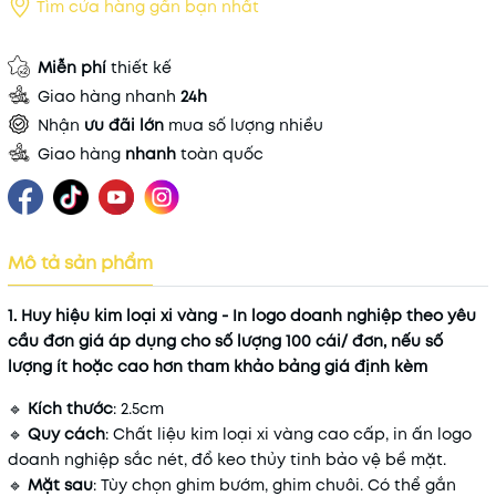
Tìm cửa hàng gần bạn nhất
Miễn phí
thiết kế
Giao hàng nhanh
24h
Nhận
ưu đãi lớn
mua số lượng nhiều
Giao hàng
nhanh
toàn quốc
Mô tả sản phẩm
1. Huy hiệu kim loại xi vàng - In logo doanh nghiệp theo yêu
cầu đơn giá áp dụng cho số lượng 100 cái/ đơn, nếu số
lượng ít hoặc cao hơn tham khảo bảng giá định kèm
🔹
Kích thước
: 2.5cm
🔹
Quy cách
: Chất liệu kim loại xi vàng cao cấp, in ấn logo
doanh nghiệp sắc nét, đổ keo thủy tinh bảo vệ bề mặt.
🔹
Mặt sau
: Tùy chọn ghim bướm, ghim chuôi. Có thể gắn