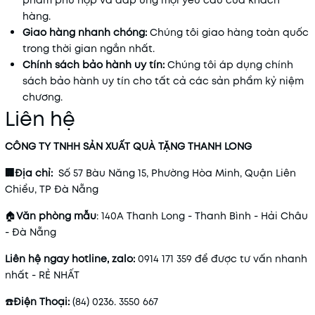
hàng.
Giao hàng nhanh chóng:
Chúng tôi giao hàng toàn quốc
trong thời gian ngắn nhất.
Chính sách bảo hành uy tín:
Chúng tôi áp dụng chính
sách bảo hành uy tín cho tất cả các sản phẩm kỷ niệm
chương.
Liên hệ
CÔNG TY TNHH SẢN XUẤT QUÀ TẶNG THANH LONG
🏢Địa chỉ:
Số 57 Bàu Năng 15, Phường Hòa Minh, Quận Liên
Chiểu, TP Đà Nẵng
🏠
Văn phòng mẫu
: 140A Thanh Long - Thanh Bình - Hải Châu
- Đà Nẵng
Liên hệ ngay hotline, zalo:
0914 171 359 để được tư vấn nhanh
nhất - RẺ NHẤT
☎️
Điện Thoại:
(84) 0236. 3550 667