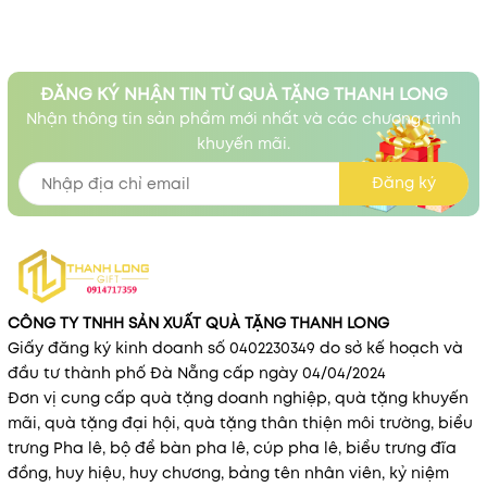
ĐĂNG KÝ NHẬN TIN TỪ QUÀ TẶNG THANH LONG
Nhận thông tin sản phẩm mới nhất và các chương trình
khuyến mãi.
Đăng ký
CÔNG TY TNHH SẢN XUẤT QUÀ TẶNG THANH LONG
Giấy đăng ký kinh doanh số 0402230349 do sở kế hoạch và
đầu tư thành phố Đà Nẵng cấp ngày 04/04/2024
Đơn vị cung cấp quà tặng doanh nghiệp, quà tặng khuyến
mãi, quà tặng đại hội, quà tặng thân thiện môi trường, biểu
trưng Pha lê, bộ để bàn pha lê, cúp pha lê, biểu trưng đĩa
đồng, huy hiệu, huy chương, bảng tên nhân viên, kỷ niệm