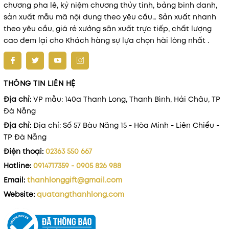
chương pha lê, kỷ niệm chương thủy tinh, bảng binh danh,
sản xuất mẫu mã nội dung theo yêu cầu… Sản xuất nhanh
theo yêu cầu, giá rẻ xưởng sãn xuất trực tiếp, chất lượng
cao đem lại cho Khách hàng sự lựa chọn hài lòng nhất .
THÔNG TIN LIÊN HỆ
Địa chỉ:
VP mẫu: 140a Thanh Long, Thanh Bình, Hải Châu, TP
Đà Nẵng
Địa chỉ:
Địa chỉ: Số 57 Bàu Năng 15 - Hòa Minh - Liên Chiểu -
TP Đà Nẵng
Điện thoại:
02363 550 667
Hotline:
0914717359 - 0905 826 988
Email:
thanhlonggift@gmail.com
Website:
quatangthanhlong.com