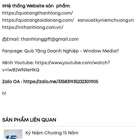
🌐
Hệ thống Website sản phẩm:
https://quatangthanhlong.com/
https://quatangtaidanang.com/
sanxuatkyniemchuong.vn
https://inthanhlong.com.vn/
📩Email: thanhlonggift@gmail.com
Fanpage: Quà Tặng Doanh Nghiệp - Window Media‼
Kênh Youtube: https://www.youtube.com/watch?
v=lwB2WNXeHkQ
Zalo OA :
https://zalo.me/335831935232301905
h!
SẢN PHẨM LIÊN QUAN
Kỷ Niệm Chương 15 Năm