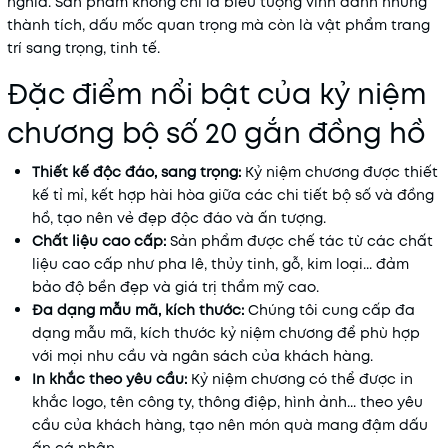
nghĩa. Sản phẩm không chỉ là biểu tượng vinh danh những
thành tích, dấu mốc quan trọng mà còn là vật phẩm trang
trí sang trọng, tinh tế.
Đặc điểm nổi bật của kỷ niệm
chương bộ số 20 gắn đồng hồ
Thiết kế độc đáo, sang trọng:
Kỷ niệm chương được thiết
kế tỉ mỉ, kết hợp hài hòa giữa các chi tiết bộ số và đồng
hồ, tạo nên vẻ đẹp độc đáo và ấn tượng.
Chất liệu cao cấp:
Sản phẩm được chế tác từ các chất
liệu cao cấp như pha lê, thủy tinh, gỗ, kim loại... đảm
bảo độ bền đẹp và giá trị thẩm mỹ cao.
Đa dạng mẫu mã, kích thước:
Chúng tôi cung cấp đa
dạng mẫu mã, kích thước kỷ niệm chương để phù hợp
với mọi nhu cầu và ngân sách của khách hàng.
In khắc theo yêu cầu:
Kỷ niệm chương có thể được in
khắc logo, tên công ty, thông điệp, hình ảnh... theo yêu
cầu của khách hàng, tạo nên món quà mang đậm dấu