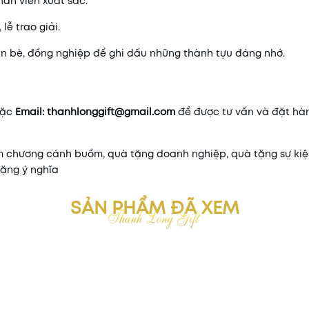
nhân viên xuất sắc.
 lễ trao giải.
ạn bè, đồng nghiệp để ghi dấu những thành tựu đáng nhớ.
ặc
Email: thanhlonggift@gmail.com
để được tư vấn và đặt hà
ệm chương cánh buồm, quà tặng doanh nghiệp, quà tặng sự kiệ
tặng ý nghĩa
SẢN PHẨM ĐÃ XEM