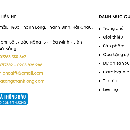
LIÊN HỆ
DANH MỤC Q
mẫu: 140a Thanh Long, Thanh Bình, Hải Châu,
Trang chủ
Giới thiệu
 chỉ: Số 57 Bàu Năng 15 - Hòa Minh - Liên
Sản phẩm
 Đà Nẵng
Quà tặng sự 
02363 550 667
Dự án sản xu
4717359 - 0905 826 988
Catalogue q
hlonggift@gmail.com
Tin tức
atangthanhlong.com
Liên hệ