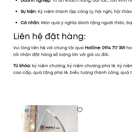
Doanh nghiệp
: Tri ân khách hàng, đối tác, tôn vinh 
Sự kiện
: Kỷ niệm thành lập công ty, hội nghị, hội thảo,
Cá nhân
: Món quà ý nghĩa dành tặng người thân, b
Liên hệ đặt hàng:
Vui lòng liên hệ với chúng tôi qua
Hotline: 0914 717 359
ho
tôi nhận đặt hàng số lượng lớn với giá ưu đãi.
Từ khóa:
kỷ niệm chương, kỷ niệm chương pha lê, kỷ ni
cao cấp, quà tặng pha lê, biểu tượng thành công, quà 