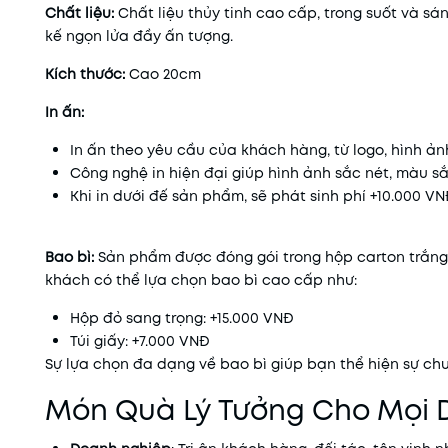
Chất liệu:
Chất liệu thủy tinh cao cấp, trong suốt và sá
kế ngọn lửa đầy ấn tượng.
Kích thước:
Cao 20cm
In ấn:
In ấn theo yêu cầu của khách hàng, từ logo, hình ản
Công nghệ in hiện đại giúp hình ảnh sắc nét, màu sắ
Khi in dưới đế sản phẩm, sẽ phát sinh phí +10.000 V
Bao bì:
Sản phẩm được đóng gói trong hộp carton trắng 
khách có thể lựa chọn bao bì cao cấp như:
Hộp đỏ sang trọng: +15.000 VNĐ
Túi giấy: +7.000 VNĐ
Sự lựa chọn đa dạng về bao bì giúp bạn thể hiện sự c
Món Quà Lý Tưởng Cho Mọi 