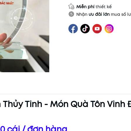
Miễn phí
thiết kế
Nhận
ưu đãi lớn
mua số lư
Thủy Tinh - Món Quà Tôn Vinh
0 cái / đơn hàng