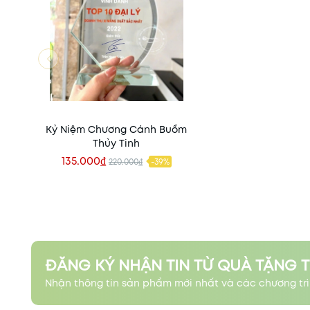
Kỷ Niệm Chương Cánh Buồm
Thủy Tinh
135.000₫
220.000₫
-39%
Xem nhanh
ĐĂNG KÝ NHẬN TIN TỪ QUÀ TẶNG 
Nhận thông tin sản phẩm mới nhất và các chương trì