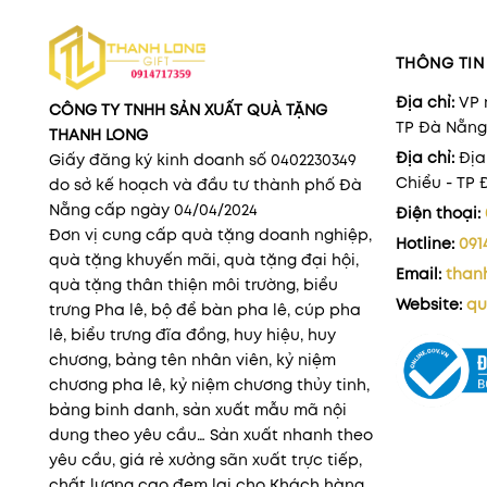
THÔNG TIN 
Địa chỉ:
VP 
CÔNG TY TNHH SẢN XUẤT QUÀ TẶNG
TP Đà Nẵng
THANH LONG
Địa chỉ:
Địa
Giấy đăng ký kinh doanh số 0402230349
Chiểu - TP
do sở kế hoạch và đầu tư thành phố Đà
Nẵng cấp ngày 04/04/2024
Điện thoại:
Đơn vị cung cấp quà tặng doanh nghiệp,
Hotline:
091
quà tặng khuyến mãi, quà tặng đại hội,
Email:
than
quà tặng thân thiện môi trường, biểu
Website:
qu
trưng Pha lê, bộ để bàn pha lê, cúp pha
lê, biểu trưng đĩa đồng, huy hiệu, huy
chương, bảng tên nhân viên, kỷ niệm
chương pha lê, kỷ niệm chương thủy tinh,
bảng binh danh, sản xuất mẫu mã nội
dung theo yêu cầu… Sản xuất nhanh theo
yêu cầu, giá rẻ xưởng sãn xuất trực tiếp,
chất lượng cao đem lại cho Khách hàng