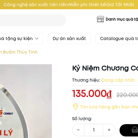
Công nghệ sản xuất tiên tiến
Miễn phí thiêt kế
Giá Tốt Nhất
Danh mục quà t
à tặng sự kiện
Dự án sản xuất
Catalogue quà 
h Buồm Thủy Tinh
Kỷ Niệm Chương C
Thương hiệu:
Đang cập nhật
135.000₫
220.00
Tìm cửa hàng gần bạn nh
Số lượng:
−
+