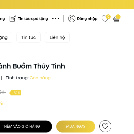
0
ặng
Tin tức quà tặng
Đăng nhập
tặng
Tin tức
Liên hệ
ánh Buồm Thủy Tinh
|
Tình trạng:
Còn hàng
0₫
- 39%
ất
THÊM VÀO GIỎ HÀNG
MUA NGAY