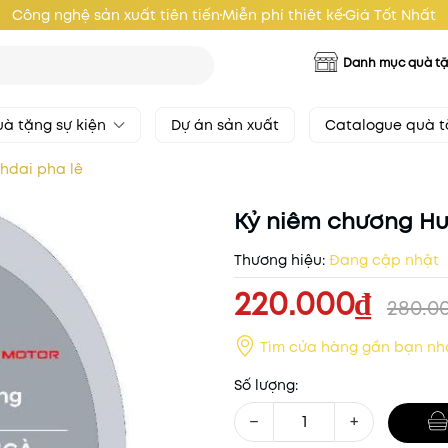
Công nghệ sản xuất tiên tiến
Miễn phí thiêt kế
Giá Tốt Nhất
Danh mục quà t
à tặng sự kiện
Dự án sản xuất
Catalogue quà 
hdai pha lê
Kỷ niêm chương Hu
Thương hiệu:
Đang cập nhật
220.000₫
280.0
Tìm cửa hàng gần bạn nh
Số lượng:
−
+