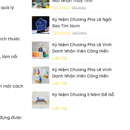
Mũi Nhọn Thủy Tinh
 quà lý
130.000₫
180.000₫
Kỷ Niệm Chương Pha Lê Ngôi
Sao Tím 16cm
220.000₫
320.000₫
kích thước
Kỷ Niệm Chương Pha Lê Vinh
Danh Nhân Viên Công Hiến
, làm nổi
Liên hệ
Kỷ Niệm Chương Pha Lê Vinh
Danh Nhân Viên Công Hiến
Liên hệ
nh một cách
Kỷ Niệm Chương 5 Năm Đế Gỗ
Liên hệ
 đựng được