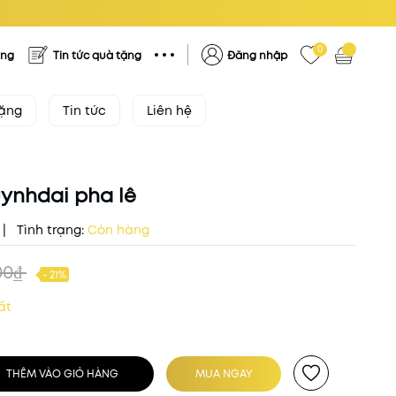
0
ặng
Tin tức quà tặng
Đăng nhập
tặng
Tin tức
Liên hệ
ynhdai pha lê
|
Tình trạng:
Còn hàng
00₫
- 21%
ất
THÊM VÀO GIỎ HÀNG
MUA NGAY