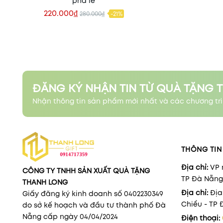
pha lê
220.000₫
280.000₫
-21%
Xem nhanh
ĐĂNG KÝ NHẬN TIN TỪ QUÀ TẶNG 
Nhận thông tin sản phẩm mới nhất và các chương trì
THÔNG TIN 
Địa chỉ:
VP 
CÔNG TY TNHH SẢN XUẤT QUÀ TẶNG
TP Đà Nẵng
THANH LONG
Địa chỉ:
Địa
Giấy đăng ký kinh doanh số 0402230349
Chiểu - TP
do sở kế hoạch và đầu tư thành phố Đà
Nẵng cấp ngày 04/04/2024
Điện thoại: