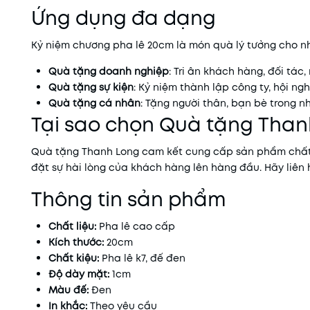
Ứng dụng đa dạng
Kỷ niệm chương pha lê 20cm là món quà lý tưởng cho n
Quà tặng doanh nghiệp
: Tri ân khách hàng, đối tác,
Quà tặng sự kiện
: Kỷ niệm thành lập công ty, hội nghị
Quà tặng cá nhân
: Tặng người thân, bạn bè trong n
Tại sao chọn Quà tặng Than
Quà tặng Thanh Long cam kết cung cấp sản phẩm chất l
đặt sự hài lòng của khách hàng lên hàng đầu. Hãy liên 
Thông tin sản phẩm
Chất liệu:
Pha lê cao cấp
Kích thước:
20cm
Chất kiệu:
Pha lê k7, đế đen
Độ dày mặt:
1cm
Màu đế:
Đen
In khắc:
Theo yêu cầu