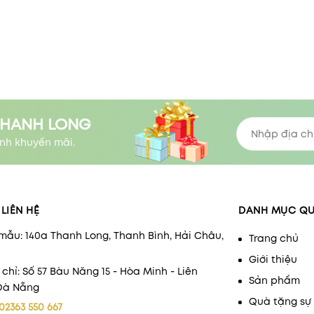
THANH LONG
nh khuyến mãi.
LIÊN HỆ
DANH MỤC Q
mẫu: 140a Thanh Long, Thanh Bình, Hải Châu,
Trang chủ
Giới thiệu
 chỉ: Số 57 Bàu Năng 15 - Hòa Minh - Liên
Sản phẩm
 Đà Nẵng
Quà tặng sự 
02363 550 667