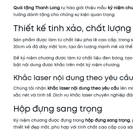
Quà tặng Thanh Long
tự hào giới thiệu mẫu
kỷ niệm ch
tưởng dành tặng cho những sự kiện quan trọng.
Thiết kế tinh xảo, chất lượng 
Sản phẩm được làm từ chất liệu pha lê cao cấp, trong s
20cm và độ dày mặt 1cm, tạo ấn tượng mạnh mẽ và thể 
Đế kỷ niệm chương được làm từ chất liệu đen bóng, tạo
bật nội dung được khắc trên mặt kỷ niệm chương.
Khắc laser nội dung theo yêu cầ
Chúng tôi nhận
khắc laser nội dung theo yêu cầu
lên mặ
sắc nét và tinh tế. Dịch vụ khắc laser chuyên nghiệp 
Hộp đựng sang trọng
Kỷ niệm chương được đựng trong
hộp đựng sang trọng
,
thiết kế đẹp mắt, phù hợp với tính chất cao cấp của s