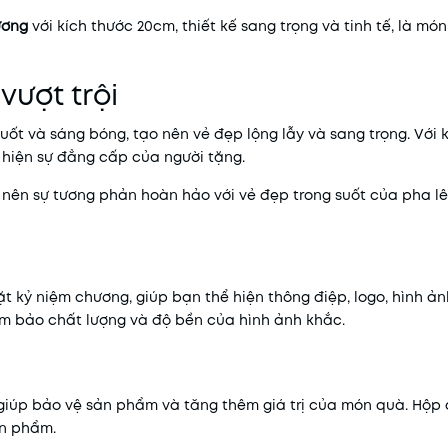
ương
với kích thước 20cm, thiết kế sang trọng và tinh tế, là món
vượt trội
uốt và sáng bóng, tạo nên vẻ đẹp lộng lẫy và sang trọng. Với 
hiện sự đẳng cấp của người tặng.
 nên sự tương phản hoàn hảo với vẻ đẹp trong suốt của pha lê
u
t kỷ niệm chương, giúp bạn thể hiện thông điệp, logo, hình ả
đảm bảo chất lượng và độ bền của hình ảnh khắc.
 giúp bảo vệ sản phẩm và tăng thêm giá trị của món quà. Hộp
ản phẩm.