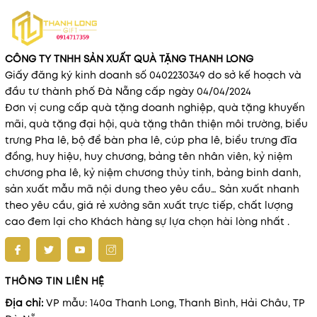
CÔNG TY TNHH SẢN XUẤT QUÀ TẶNG THANH LONG
Giấy đăng ký kinh doanh số 0402230349 do sở kế hoạch và
đầu tư thành phố Đà Nẵng cấp ngày 04/04/2024
Đơn vị cung cấp quà tặng doanh nghiệp, quà tặng khuyến
mãi, quà tặng đại hội, quà tặng thân thiện môi trường, biểu
trưng Pha lê, bộ để bàn pha lê, cúp pha lê, biểu trưng đĩa
đồng, huy hiệu, huy chương, bảng tên nhân viên, kỷ niệm
chương pha lê, kỷ niệm chương thủy tinh, bảng binh danh,
sản xuất mẫu mã nội dung theo yêu cầu… Sản xuất nhanh
theo yêu cầu, giá rẻ xưởng sãn xuất trực tiếp, chất lượng
cao đem lại cho Khách hàng sự lựa chọn hài lòng nhất .
THÔNG TIN LIÊN HỆ
Địa chỉ:
VP mẫu: 140a Thanh Long, Thanh Bình, Hải Châu, TP