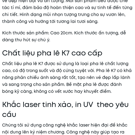
vẻ đẹp hiện đại và ấn tượng. Mỗi sản phẩm đều được chế
tác tỉ mỉ, đảm bảo độ hoàn thiện cao và sự tinh tế đến từng
chi tiết. Hình dạng mũi nhọn tượng trưng cho sự vươn lên,
thành công và hướng tới tương lai tươi sáng.
Kích thước sản phẩm: Cao 20cm. Kích thước ấn tượng, dễ
dàng thu hút sự chú ý.
Chất liệu pha lê K7 cao cấp
Chất liệu pha lê K7 được sử dụng là loại pha lê chất lượng
cao, có độ trong suốt và độ cứng tuyệt vời. Pha lê K7 có khả
năng phản chiếu ánh sáng rất tốt, tạo nên vẻ đẹp lấp lánh
và sang trọng cho sản phẩm. Bề mặt pha lê được đánh
bóng kỹ càng, không có vết xước hay khuyết điểm.
Khắc laser tinh xảo, in UV theo yêu
cầu
Chúng tôi sử dụng công nghệ khắc laser hiện đại để khắc
nội dung lên kỷ niệm chương. Công nghệ này giúp tạo ra